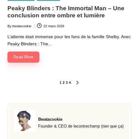
in
Peaky Blinders : The Immortal Man – Une
conclusion entre ombre et lumière
By
bwatacookie
22 mars 2026
Posted
by
L’attente était immense pour les fans de la famille Shelby. Avec
Peaky Blinders : The…
Read More
Pagination
1
2
3
4
NEXT
PAGE
des
publications
Bwatacookie
Founder & CEO de lecontrechamp (rien que ça)