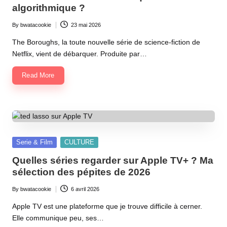
algorithmique ?
By
bwatacookie
23 mai 2026
Posted
by
The Boroughs, la toute nouvelle série de science-fiction de
Netflix, vient de débarquer. Produite par…
Read More
Posted
Serie & Film
CULTURE
in
Quelles séries regarder sur Apple TV+ ? Ma
sélection des pépites de 2026
By
bwatacookie
6 avril 2026
Posted
by
Apple TV est une plateforme que je trouve difficile à cerner.
Elle communique peu, ses…