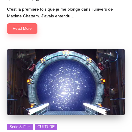
Posted
by
C’est la première fois que je me plonge dans l’univers de
Maxime Chattam. J’avais entendu…
Read More
Posted
Serie & Film
CULTURE