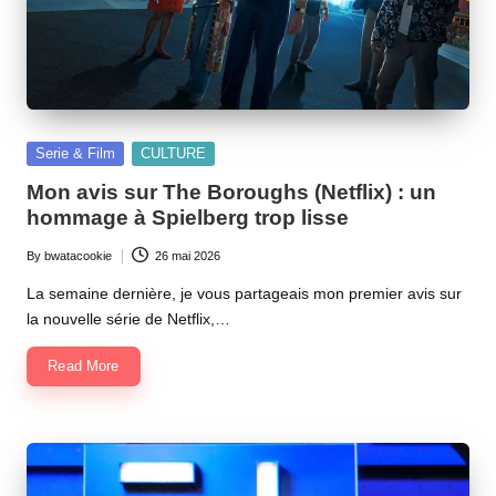
Posted
Serie & Film
CULTURE
in
Mon avis sur The Boroughs (Netflix) : un
hommage à Spielberg trop lisse
By
bwatacookie
26 mai 2026
Posted
by
La semaine dernière, je vous partageais mon premier avis sur
la nouvelle série de Netflix,…
Read More