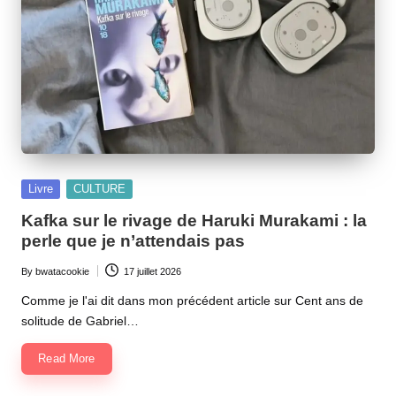
Posted
Livre
CULTURE
in
Kafka sur le rivage de Haruki Murakami : la
perle que je n’attendais pas
By
bwatacookie
17 juillet 2026
Posted
by
Comme je l'ai dit dans mon précédent article sur Cent ans de
solitude de Gabriel…
Read More