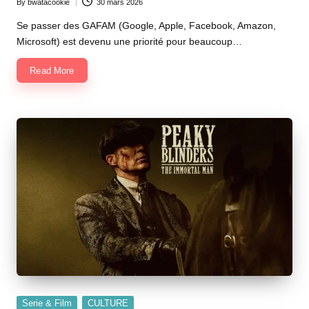
By
bwatacookie
30 mars 2026
Posted
by
Se passer des GAFAM (Google, Apple, Facebook, Amazon,
Microsoft) est devenu une priorité pour beaucoup…
Read More
Posted
Serie & Film
CULTURE