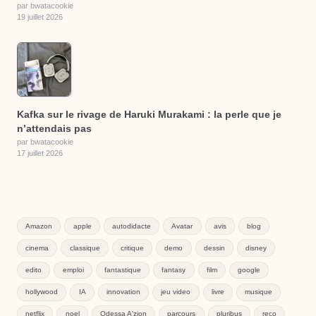
par bwatacookie
19 juillet 2026
Kafka sur le rivage de Haruki Murakami : la perle que je
n’attendais pas
par bwatacookie
17 juillet 2026
Amazon
apple
autodidacte
Avatar
avis
blog
cinema
classique
critique
demo
dessin
disney
edito
emploi
fantastique
fantasy
film
google
hollywood
IA
innovation
jeu video
livre
musique
netflix
noel
Odessa A'zion
parcours
pluribus
reco