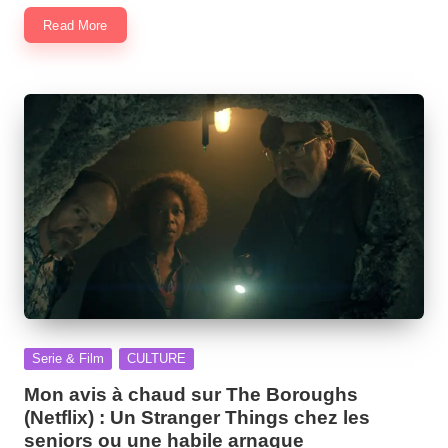
Read More
Posted
Serie & Film
CULTURE
in
Mon avis à chaud sur The Boroughs
(Netflix) : Un Stranger Things chez les
seniors ou une habile arnaque