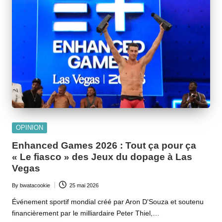
Posted
OPINION
in
Enhanced Games 2026 : Tout ça pour ça
« Le fiasco » des Jeux du dopage à Las
Vegas
By
bwatacookie
25 mai 2026
Posted
by
Événement sportif mondial créé par Aron D'Souza et soutenu
financièrement par le milliardaire Peter Thiel,…