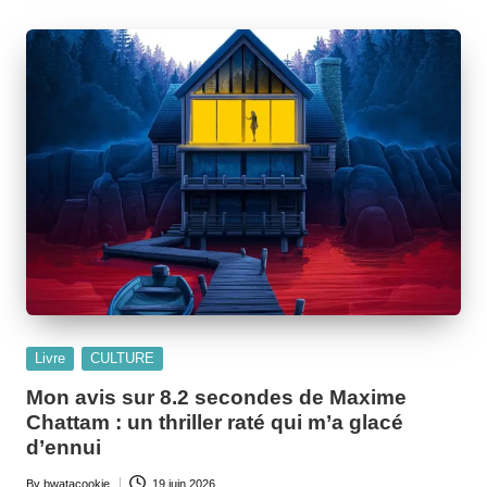
Posted
Livre
CULTURE
in
Mon avis sur 8.2 secondes de Maxime
Chattam : un thriller raté qui m’a glacé
d’ennui
By
bwatacookie
19 juin 2026