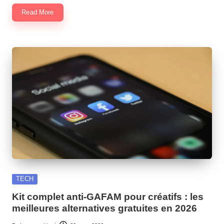
Read More
Posted
TECH
in
Kit complet anti-GAFAM pour créatifs : les
meilleures alternatives gratuites en 2026