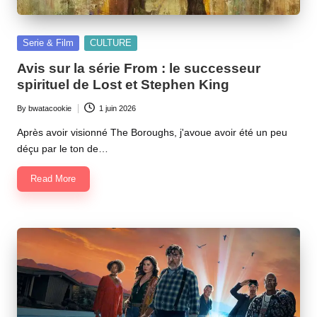
Posted
Serie & Film
CULTURE
in
Avis sur la série From : le successeur
spirituel de Lost et Stephen King
By
bwatacookie
1 juin 2026
Posted
by
Après avoir visionné The Boroughs, j'avoue avoir été un peu
déçu par le ton de…
Read More