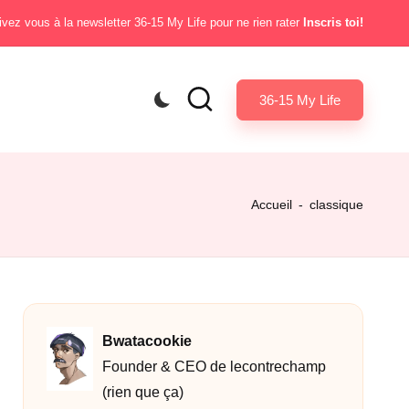
ivez vous à la newsletter 36-15 My Life pour ne rien rater
Inscris toi!
36-15 My Life
Accueil
-
classique
Bwatacookie
Founder & CEO de lecontrechamp
(rien que ça)