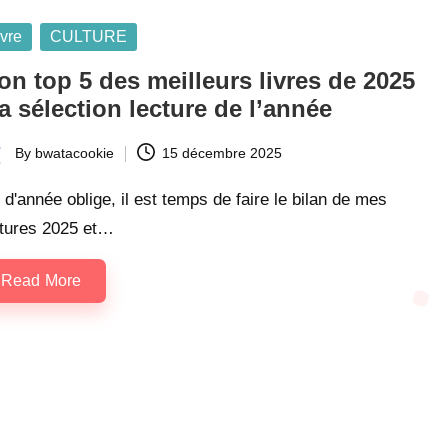
sted
ivre
CULTURE
n top 5 des meilleurs livres de 2025
 sélection lecture de l’année
By
bwatacookie
15 décembre 2025
ted
 d'année oblige, il est temps de faire le bilan de mes
ctures 2025 et…
Read More