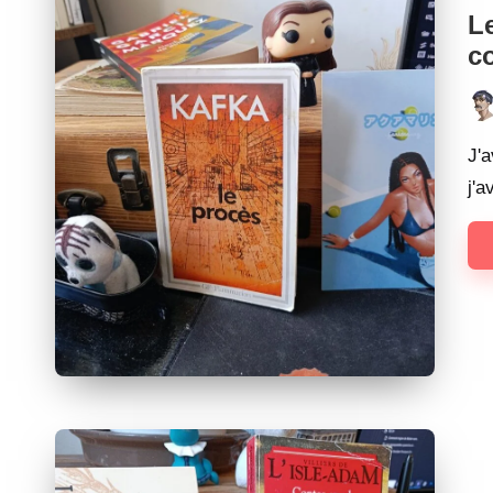
in
Le
c
Pos
by
J'
j'a