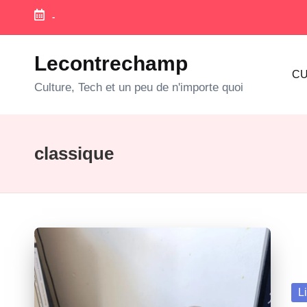
-
Skip
to
Lecontrechamp
CU
content
Culture, Tech et un peu de n'importe quoi
classique
Po
L