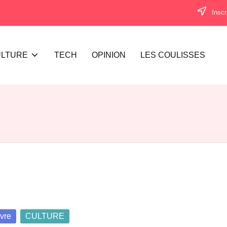
Inscr
LTURE
TECH
OPINION
LES COULISSES
sted
ivre
CULTURE