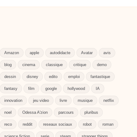
Amazon
apple
autodidacte
Avatar
avis
blog
cinema
classique
critique
demo
dessin
disney
edito
emploi
fantastique
fantasy
film
google
hollywood
IA
innovation
jeu video
livre
musique
netflix
noel
Odessa A'zion
parcours
pluribus
reco
reddit
reseaux sociaux
robot
roman
science fiction
serie
steam
stranger things