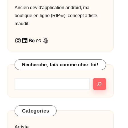
Ancien dev d'application android, ma
boutique en ligne (RIP☠︎︎), concept artiste
maudit.
Instagram
LinkedIn
Behance
Lien
500px
Recherche, fais comme chez toi!
Categories
Artiste