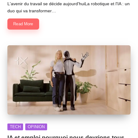
by
L'avenir du travail se décide aujourd'huiLa robotique et l'IA : un
duo qui va transformer…
Read More
Posted
TECH
OPINION
in
IA et emploi pourquoi nous devrions tous