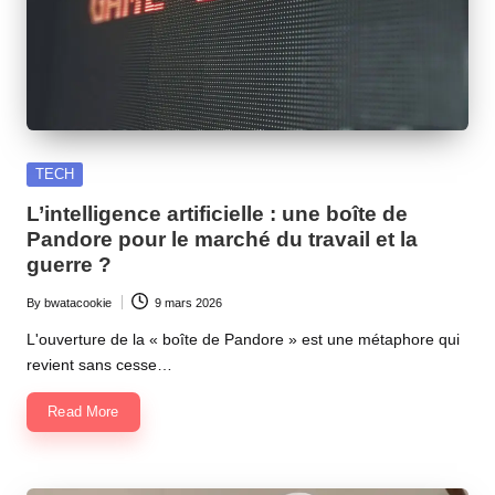
Posted
TECH
in
L’intelligence artificielle : une boîte de
Pandore pour le marché du travail et la
guerre ?
By
bwatacookie
9 mars 2026
Posted
by
L'ouverture de la « boîte de Pandore » est une métaphore qui
revient sans cesse…
Read More