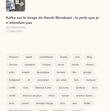
Kafka sur le rivage de Haruki Murakami : la perle que je
n’attendais pas
par bwatacookie
17 juillet 2026
Amazon
apple
autodidacte
Avatar
avis
blog
cinema
classique
critique
demo
dessin
disney
edito
emploi
fantastique
fantasy
film
google
hollywood
IA
innovation
jeu video
livre
musique
netflix
noel
Odessa A'zion
parcours
pluribus
reco
reddit
reseaux sociaux
robot
roman
science fiction
serie
steam
stranger things
tech
test
thriller
Timothée Chalamet
ubisoft
wordpress
youtube