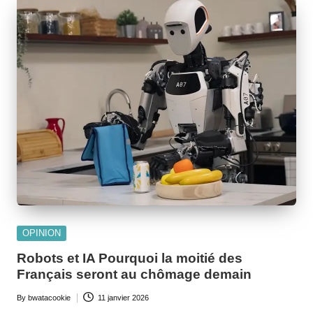
Posted
OPINION
in
Robots et IA Pourquoi la moitié des
Français seront au chômage demain
By
bwatacookie
11 janvier 2026
Posted