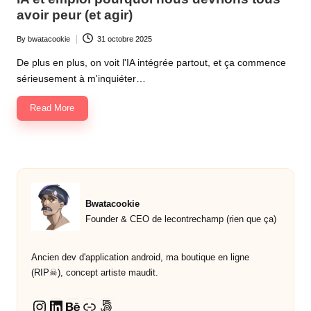
avoir peur (et agir)
By
bwatacookie
31 octobre 2025
Posted
by
De plus en plus, on voit l'IA intégrée partout, et ça commence
sérieusement à m'inquiéter…
Read More
Bwatacookie
Founder & CEO de lecontrechamp (rien que ça)
Ancien dev d'application android, ma boutique en ligne
(RIP☠︎︎), concept artiste maudit.
LinkedIn
Behance
Lien
500px
Instagram