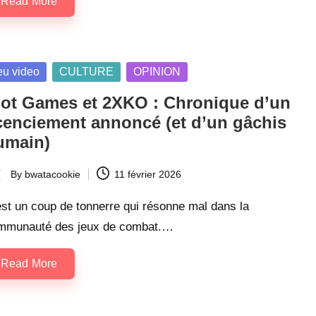
Read More
sted
eu video
CULTURE
OPINION
iot Games et 2XKO : Chronique d’un
icenciement annoncé (et d’un gâchis
umain)
By
bwatacookie
11 février 2026
ted
st un coup de tonnerre qui résonne mal dans la
mmunauté des jeux de combat.…
Read More