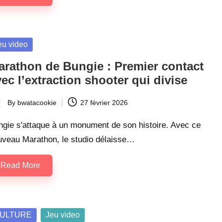
sted
eu video
arathon de Bungie : Premier contact
ec l’extraction shooter qui divise
By
bwatacookie
27 février 2026
ted
ngie s'attaque à un monument de son histoire. Avec ce
uveau Marathon, le studio délaisse…
Read More
sted
ULTURE
Jeu video