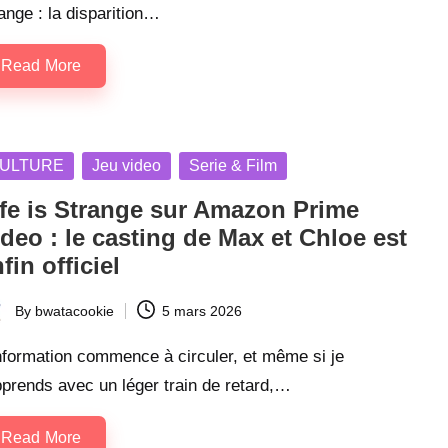
ange : la disparition…
Read More
sted
ULTURE
Jeu video
Serie & Film
ife is Strange sur Amazon Prime
deo : le casting de Max et Chloe est
fin officiel
By
bwatacookie
5 mars 2026
ted
nformation commence à circuler, et même si je
pprends avec un léger train de retard,…
Read More