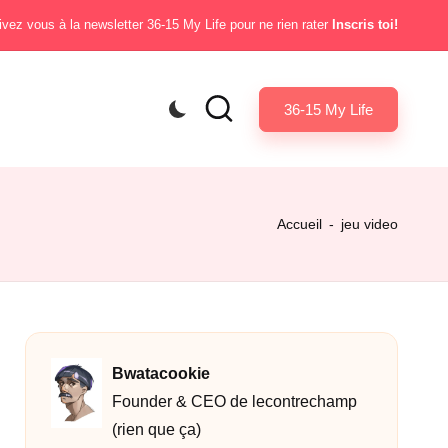
ivez vous à la newsletter 36-15 My Life pour ne rien rater
Inscris toi!
36-15 My Life
Accueil
-
jeu video
Bwatacookie
Founder & CEO de lecontrechamp
(rien que ça)