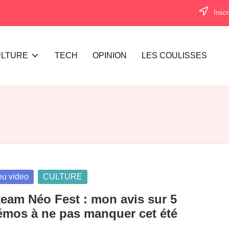
Inscr
LTURE
TECH
OPINION
LES COULISSES
sted
eu video
CULTURE
team Néo Fest : mon avis sur 5
émos à ne pas manquer cet été