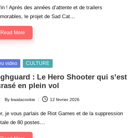
in ! Après des années d’attente et de trailers
morables, le projet de Sad Cat…
Read More
sted
eu video
CULTURE
ighguard : Le Hero Shooter qui s’est
rasé en plein vol
By
bwatacookie
12 février 2026
ted
r, je vous parlais de Riot Games et de la suppression
utale de 80 postes…