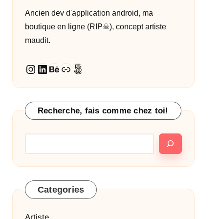
Ancien dev d'application android, ma
boutique en ligne (RIP☠︎︎), concept artiste
maudit.
Instagram
LinkedIn
Behance
Lien
500px
Recherche, fais comme chez toi!
Categories
Artiste