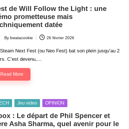
st de Will Follow the Light : une
émo prometteuse mais
echniquement datée
By
bwatacookie
26 février 2026
ted
Steam Next Fest (ou Neo Fest) bat son plein jusqu’au 2
rs. C’est devenu,…
Read More
sted
ECH
Jeu video
OPINION
ox : Le départ de Phil Spencer et
ère Asha Sharma, quel avenir pour le