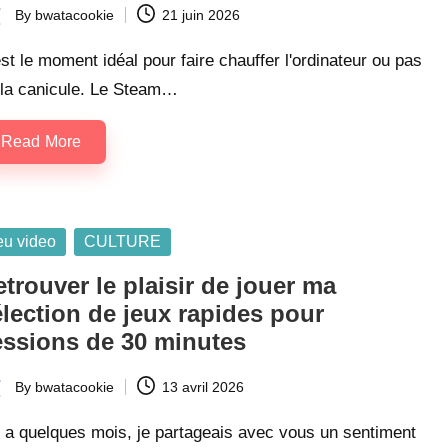
By
bwatacookie
21 juin 2026
ted
st le moment idéal pour faire chauffer l'ordinateur ou pas
 la canicule. Le Steam…
Read More
sted
eu video
CULTURE
trouver le plaisir de jouer ma
lection de jeux rapides pour
essions de 30 minutes
By
bwatacookie
13 avril 2026
ted
y a quelques mois, je partageais avec vous un sentiment