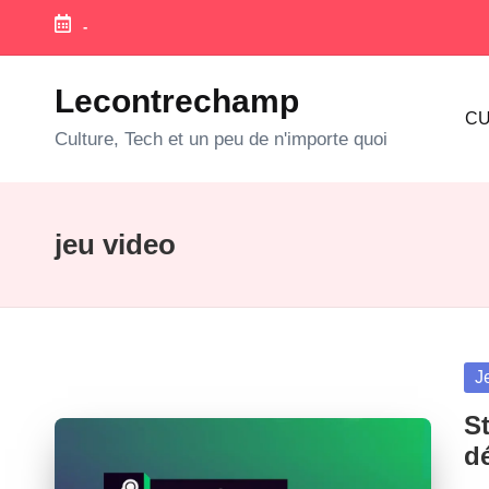
-
Skip
to
Lecontrechamp
CU
content
Culture, Tech et un peu de n'importe quoi
jeu video
Po
J
in
S
d