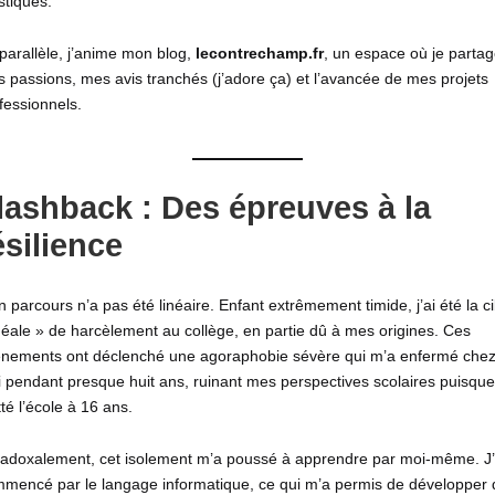
istiques.
parallèle, j’anime mon blog,
lecontrechamp.fr
, un espace où je parta
 passions, mes avis tranchés (j’adore ça) et l’avancée de mes projets
fessionnels.
lashback : Des épreuves à la
ésilience
 parcours n’a pas été linéaire. Enfant extrêmement timide, j’ai été la ci
déale » de harcèlement au collège, en partie dû à mes origines. Ces
nements ont déclenché une agoraphobie sévère qui m’a enfermé che
 pendant presque huit ans, ruinant mes perspectives scolaires puisque 
tté l’école à 16 ans.
adoxalement, cet isolement m’a poussé à apprendre par moi-même. J’
mencé par le langage informatique, ce qui m’a permis de développer 