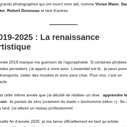
grands photographes qui ont nourri mon œil, comme
Vivian Maier
,
Sa
ter
,
Robert Doisneau
et tant d’autres.
019-2025 : La renaissance
rtistique
nnée 2019 marque ma guérison de l’agoraphobie. Si certaines phobies
iales persistent, j’ai appris à vivre avec. L’essentiel est là : je peux pre
 transports, visiter des musées et vivre sans crise. Pour moi, c’est un
acle.
st cette même année que j’ai décidé de réaliser un rêve :
apprendre l
ssin
. Je partais de zéro (vraiment du stade « bonhomme bâton »). Six
s tard, j’ai atteint un niveau professionnel.
cette fin d’année 2025, je me lance officiellement en tant qu’artiste