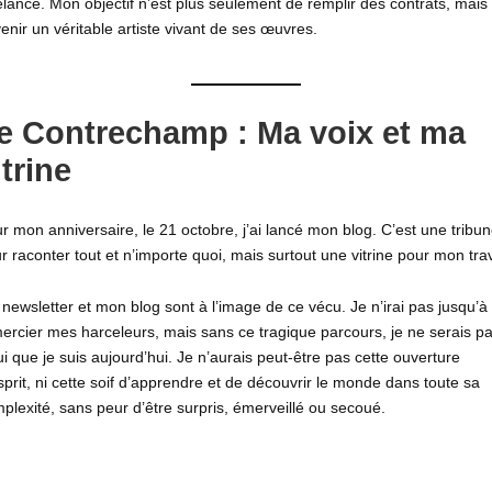
elance. Mon objectif n’est plus seulement de remplir des contrats, mais
enir un véritable artiste vivant de ses œuvres.
e Contrechamp : Ma voix et ma
itrine
r mon anniversaire, le 21 octobre, j’ai lancé mon blog. C’est une tribu
r raconter tout et n’importe quoi, mais surtout une vitrine pour mon trav
a
newsletter
et mon blog sont à l’image de ce vécu. Je n’irai pas jusqu’à
ercier mes harceleurs, mais sans ce tragique parcours, je ne serais p
ui que je suis aujourd’hui. Je n’aurais peut-être pas cette ouverture
sprit, ni cette soif d’apprendre et de découvrir le monde dans toute sa
plexité, sans peur d’être surpris, émerveillé ou secoué.