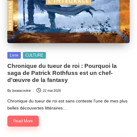
Posted
Livre
CULTURE
in
Chronique du tueur de roi : Pourquoi la
saga de Patrick Rothfuss est un chef-
d’œuvre de la fantasy
By
bwatacookie
22 mai 2026
Posted
by
Chronique du tueur de roi est sans conteste l'une de mes plus
belles découvertes littéraires…
Read More