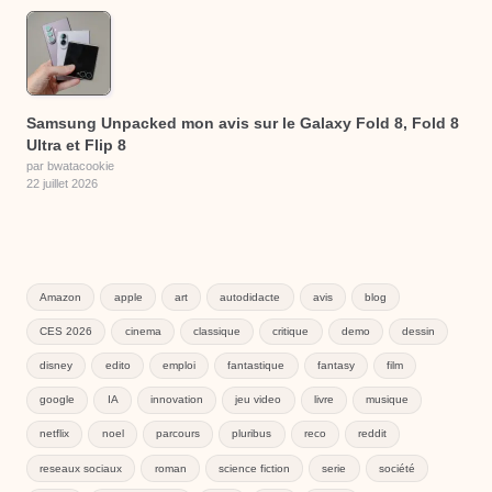
Samsung Unpacked mon avis sur le Galaxy Fold 8, Fold 8
Ultra et Flip 8
par bwatacookie
22 juillet 2026
Amazon
apple
art
autodidacte
avis
blog
CES 2026
cinema
classique
critique
demo
dessin
disney
edito
emploi
fantastique
fantasy
film
google
IA
innovation
jeu video
livre
musique
netflix
noel
parcours
pluribus
reco
reddit
reseaux sociaux
roman
science fiction
serie
société