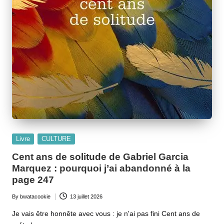
Posted
Livre
CULTURE
in
Cent ans de solitude de Gabriel Garcia
Marquez : pourquoi j’ai abandonné à la
page 247
By
bwatacookie
13 juillet 2026
Posted
by
Je vais être honnête avec vous : je n'ai pas fini Cent ans de