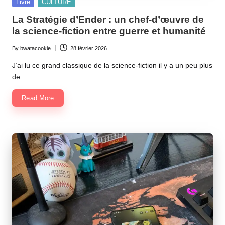
Posted
Livre
CULTURE
in
La Stratégie d’Ender : un chef-d’œuvre de
la science-fiction entre guerre et humanité
By
bwatacookie
28 février 2026
Posted
by
J’ai lu ce grand classique de la science-fiction il y a un peu plus
de…
Read More