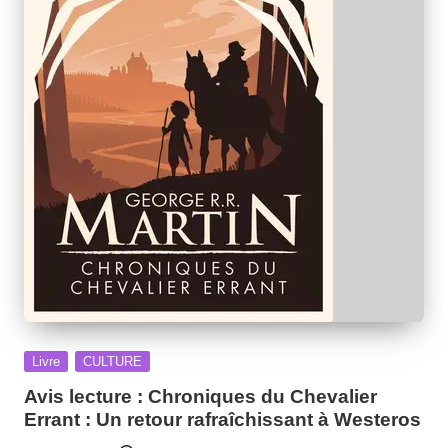
Posted
Livre
CULTURE
in
Avis lecture : Chroniques du Chevalier
Errant : Un retour rafraîchissant à Westeros