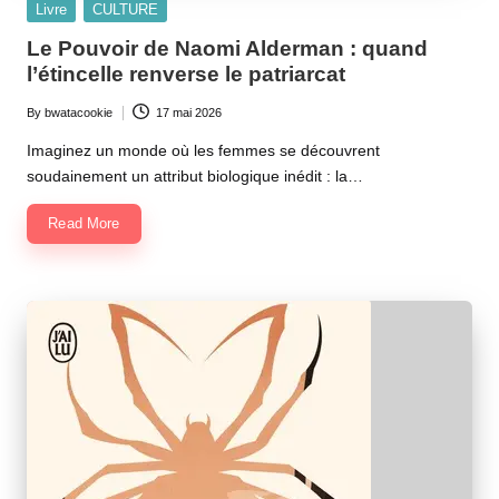
Posted
Livre
CULTURE
in
Le Pouvoir de Naomi Alderman : quand
l’étincelle renverse le patriarcat
By
bwatacookie
17 mai 2026
Posted
by
Imaginez un monde où les femmes se découvrent
soudainement un attribut biologique inédit : la…
Read More