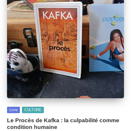
Posted
Livre
CULTURE
in
Le Procès de Kafka : la culpabilité comme
condition humaine