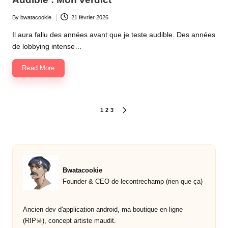
By
bwatacookie
21 février 2026
Posted
by
Il aura fallu des années avant que je teste audible. Des années
de lobbying intense…
Read More
Pagination
1
2
3
NEXT
PAGE
des
publications
Bwatacookie
Founder & CEO de lecontrechamp (rien que ça)
Ancien dev d'application android, ma boutique en ligne
(RIP☠︎︎), concept artiste maudit.