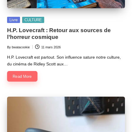
Posted
Livre
CULTURE
in
H.P. Lovecraft : Retour aux sources de
l’horreur cosmique
By
bwatacookie
11 mars 2026
Posted
by
H.P. Lovecraft est partout. Son influence sature notre culture,
du cinéma de Ridley Scott aux…
Read More