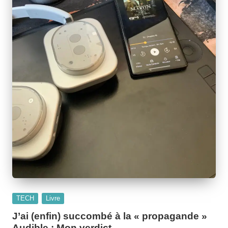
Posted
TECH
Livre
in
J’ai (enfin) succombé à la « propagande »
Audible : Mon verdict