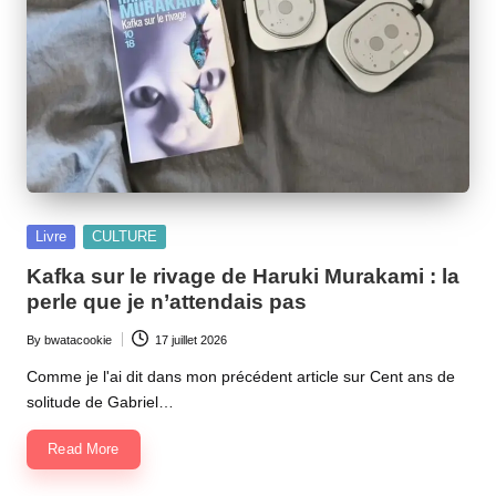
Posted
Livre
CULTURE
in
Kafka sur le rivage de Haruki Murakami : la
perle que je n’attendais pas
By
bwatacookie
17 juillet 2026
Posted
by
Comme je l'ai dit dans mon précédent article sur Cent ans de
solitude de Gabriel…
Read More