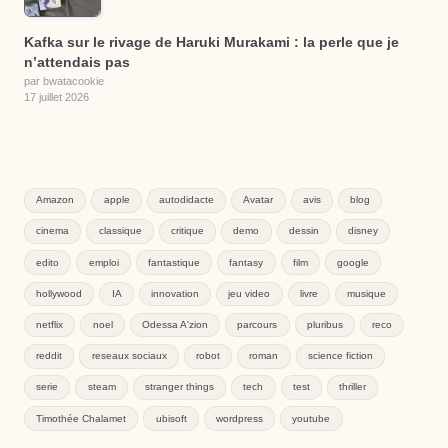
Kafka sur le rivage de Haruki Murakami : la perle que je
n’attendais pas
par bwatacookie
17 juillet 2026
Amazon
apple
autodidacte
Avatar
avis
blog
cinema
classique
critique
demo
dessin
disney
edito
emploi
fantastique
fantasy
film
google
hollywood
IA
innovation
jeu video
livre
musique
netflix
noel
Odessa A'zion
parcours
pluribus
reco
reddit
reseaux sociaux
robot
roman
science fiction
serie
steam
stranger things
tech
test
thriller
Timothée Chalamet
ubisoft
wordpress
youtube