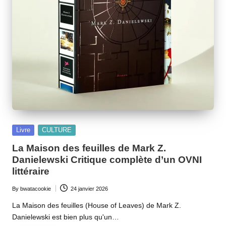
Posted
Livre
CULTURE
in
La Maison des feuilles de Mark Z.
Danielewski Critique complète d’un OVNI
littéraire
By
bwatacookie
24 janvier 2026
Posted
by
La Maison des feuilles (House of Leaves) de Mark Z.
Danielewski est bien plus qu'un…