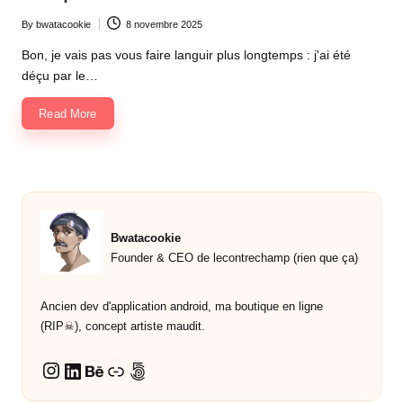
By
bwatacookie
8 novembre 2025
Posted
by
Bon, je vais pas vous faire languir plus longtemps : j'ai été
déçu par le…
Read More
Bwatacookie
Founder & CEO de lecontrechamp (rien que ça)
Ancien dev d'application android, ma boutique en ligne
(RIP☠︎︎), concept artiste maudit.
LinkedIn
Behance
Lien
500px
Instagram