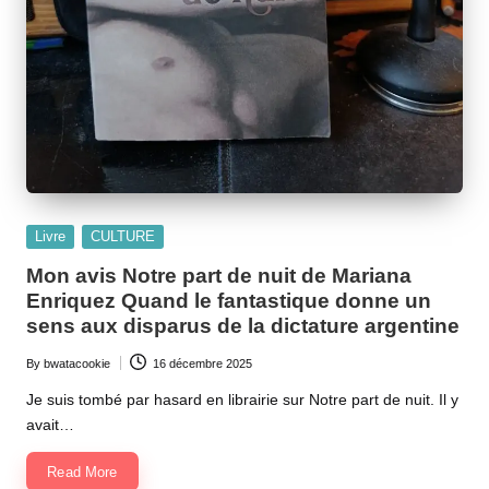
Posted
Livre
CULTURE
in
Mon avis Notre part de nuit de Mariana
Enriquez Quand le fantastique donne un
sens aux disparus de la dictature argentine
By
bwatacookie
16 décembre 2025
Posted
by
Je suis tombé par hasard en librairie sur Notre part de nuit. Il y
avait…
Read More