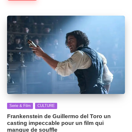
Posted
Serie & Film
CULTURE
in
Frankenstein de Guillermo del Toro un
casting impeccable pour un film qui
manque de souffle