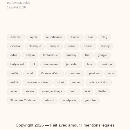
par bwatacookie
19 juillet 2026
Amazon
apple
autodidacte
Avatar
avis
blog
cinema
classique
critique
demo
dessin
disney
edito
emploi
fantastique
fantasy
film
google
hollywood
IA
innovation
jeu video
livre
musique
netflix
noel
Odessa A'zion
parcours
pluribus
reco
reddit
reseaux sociaux
robot
roman
science fiction
serie
steam
stranger things
tech
test
thriller
Timothée Chalamet
ubisoft
wordpress
youtube
Copyright 2026 — Fait avec amour !
mentions légales