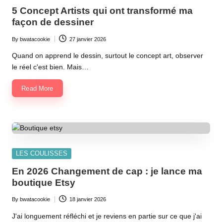
in
5 Concept Artists qui ont transformé ma
façon de dessiner
By
bwatacookie
27 janvier 2026
Posted
by
Quand on apprend le dessin, surtout le concept art, observer
le réel c'est bien. Mais…
Read More
Posted
LES COULISSES
in
En 2026 Changement de cap : je lance ma
boutique Etsy
By
bwatacookie
18 janvier 2026
Posted
by
J'ai longuement réfléchi et je reviens en partie sur ce que j'ai