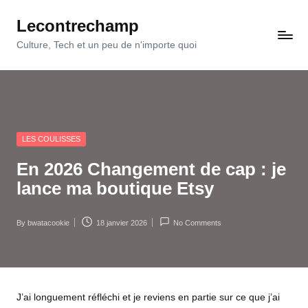
Lecontrechamp
Skip
to
Culture, Tech et un peu de n'importe quoi
content
Posted
LES COULISSES
in
En 2026 Changement de cap : je
lance ma boutique Etsy
By
bwatacookie
18 janvier 2026
No Comments
Posted
by
J’ai longuement réfléchi et je reviens en partie sur ce que j’ai