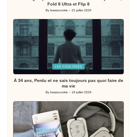
Fold 8 Ultra et Flip 8
By
bwatacookie
22 juillet 2026
Posted
by
Posted
LES COULISSES
in
À 34 ans, Perdu et ne sais toujours pas quoi faire de
ma vie
By
bwatacookie
19 juillet 2026
Posted
by