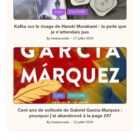
Posted
Livre
CULTURE
in
Kafka sur le rivage de Haruki Murakami : la perle que
je n’attendais pas
By
bwatacookie
17 juillet 2026
Posted
by
Posted
Livre
CULTURE
in
Cent ans de solitude de Gabriel Garcia Marquez :
pourquoi j’ai abandonné à la page 247
By
bwatacookie
13 juillet 2026
Posted
by