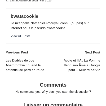
Last updated on 18 janvier 2026
bwatacookie
Je m'appelle Nathaniel Amouyal, connu (ou pas) sur
internet sous le pseudo bwatacookie.
View All Posts
Post
Previous Post
Next Post
navigation
Les Diables de Joe
Apple et l’IA : La Pomme
Abercrombie : quand le
Vend son Âme à Google
potentiel se perd en route
pour 1 Milliard par An
Comments
No comments yet. Why don’t you start the discussion?
Laisser un commentaire