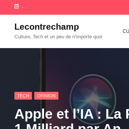
-
Skip
to
Lecontrechamp
CU
content
Culture, Tech et un peu de n'importe quoi
Posted
TECH
OPINION
in
Apple et l’IA : 
1 Milliard par An