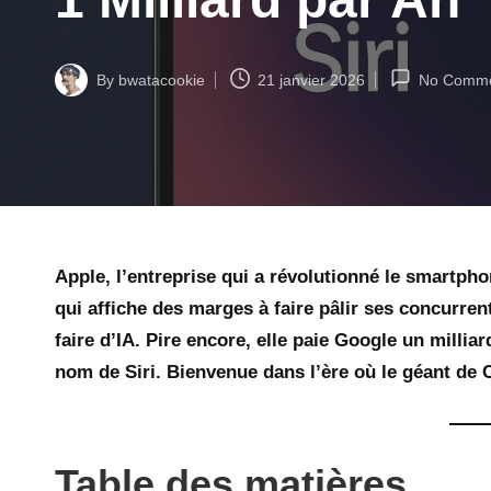
By
bwatacookie
21 janvier 2026
No Comme
Posted
by
Apple, l’entreprise qui a révolutionné le smartph
qui affiche des marges à faire pâlir ses concurrent
faire d’
IA.
Pire encore, elle paie
Google
un milliar
nom de Siri. Bienvenue dans l’ère où le géant de C
Table des matières