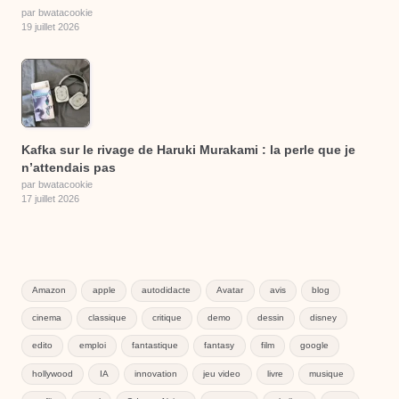
par bwatacookie
19 juillet 2026
Kafka sur le rivage de Haruki Murakami : la perle que je
n’attendais pas
par bwatacookie
17 juillet 2026
Amazon
apple
autodidacte
Avatar
avis
blog
cinema
classique
critique
demo
dessin
disney
edito
emploi
fantastique
fantasy
film
google
hollywood
IA
innovation
jeu video
livre
musique