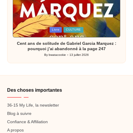
Posted
Livre
CULTURE
in
Cent ans de solitude de Gabriel Garcia Marquez :
pourquoi j’ai abandonné à la page 247
By
bwatacookie
13 juillet 2026
Posted
by
Des choses importantes
36-15 My Life, la newsletter
Blog à suivre
Confiance & Affiliation
A propos