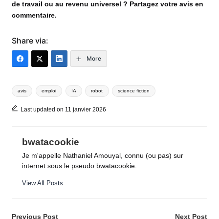
de travail ou au revenu universel ? Partagez votre avis en
commentaire.
Share via:
More
Tags:
avis
emploi
IA
robot
science fiction
Last updated on 11 janvier 2026
bwatacookie
Je m'appelle Nathaniel Amouyal, connu (ou pas) sur
internet sous le pseudo bwatacookie.
View All Posts
Post
Previous Post
Next Post