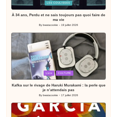
Posted
LES COULISSES
in
À 34 ans, Perdu et ne sais toujours pas quoi faire de
ma vie
By
bwatacookie
19 juillet 2026
Posted
by
Posted
Livre
CULTURE
in
Kafka sur le rivage de Haruki Murakami : la perle que
je n’attendais pas
By
bwatacookie
17 juillet 2026
Posted
by