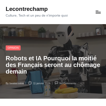
Lecontrechamp
Skip
to
Culture, Tech et un peu de n'importe quoi
content
Posted
OPINION
in
Robots et IA Pourquoi la moitié
des Français seront au chômage
demain
By
bwatacookie
11 janvier 2026
No Comments
Posted
by