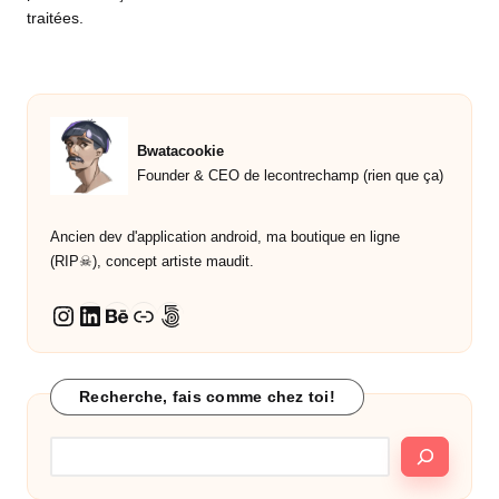
traitées
.
Bwatacookie
Founder & CEO de lecontrechamp (rien que ça)
Ancien dev d'application android, ma boutique en ligne
(RIP☠︎︎), concept artiste maudit.
LinkedIn
Behance
Lien
500px
Instagram
Recherche, fais comme chez toi!