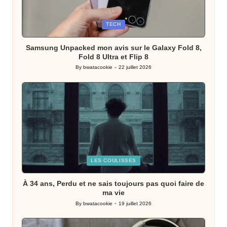
Posted
TECH
in
Samsung Unpacked mon avis sur le Galaxy Fold 8,
Fold 8 Ultra et Flip 8
By
bwatacookie
22 juillet 2026
Posted
by
Posted
LES COULISSES
in
À 34 ans, Perdu et ne sais toujours pas quoi faire de
ma vie
By
bwatacookie
19 juillet 2026
Posted
by