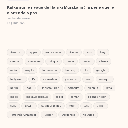
Kafka sur le rivage de Haruki Murakami : la perle que je
n’attendais pas
par bwatacookie
17 juillet 2026
Amazon
apple
autodidacte
Avatar
avis
blog
cinema
classique
critique
demo
dessin
disney
edito
emploi
fantastique
fantasy
film
google
hollywood
IA
innovation
jeu video
livre
musique
netflix
noel
Odessa A'zion
parcours
pluribus
reco
reddit
reseaux sociaux
robot
roman
science fiction
serie
steam
stranger things
tech
test
thriller
Timothée Chalamet
ubisoft
wordpress
youtube