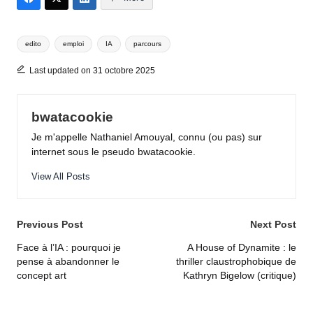
Tags:
edito
emploi
IA
parcours
Last updated on 31 octobre 2025
bwatacookie
Je m'appelle Nathaniel Amouyal, connu (ou pas) sur
internet sous le pseudo bwatacookie.
View All Posts
Post
Previous Post
Next Post
navigation
Face à l’IA : pourquoi je
A House of Dynamite : le
pense à abandonner le
thriller claustrophobique de
concept art
Kathryn Bigelow (critique)