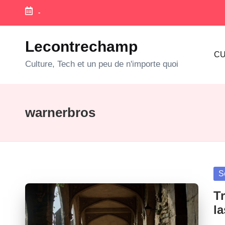
-
Skip
to
Lecontrechamp
CU
content
Culture, Tech et un peu de n'importe quoi
warnerbros
Po
S
in
Tr
la