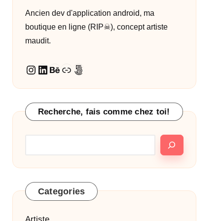
Ancien dev d'application android, ma
boutique en ligne (RIP☠︎︎), concept artiste
maudit.
Instagram
LinkedIn
Behance
Lien
500px
Recherche, fais comme chez toi!
Categories
Artiste