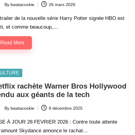
By
bwatacookie
26 mars 2026
ted
trailer de la nouvelle série Harry Potter signée HBO est
rti, et comme beaucoup,…
Read More
sted
ULTURE
etflix rachète Warner Bros Hollywood
endu aux géants de la tech
By
bwatacookie
8 décembre 2025
ted
SE À JOUR 28 FEVRIER 2026 : Contre toute attente
ramount Skydance annonce le rachat…