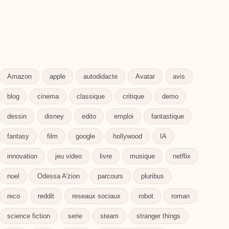
Amazon
apple
autodidacte
Avatar
avis
blog
cinema
classique
critique
demo
dessin
disney
edito
emploi
fantastique
fantasy
film
google
hollywood
IA
innovation
jeu video
livre
musique
netflix
noel
Odessa A'zion
parcours
pluribus
reco
reddit
reseaux sociaux
robot
roman
science fiction
serie
steam
stranger things