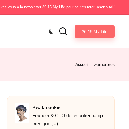
ivez vous à la newsletter 36-15 My Life pour ne rien rater
Inscris toi!
36-15 My Life
Accueil
-
warnerbros
Bwatacookie
Founder & CEO de lecontrechamp
(rien que ça)