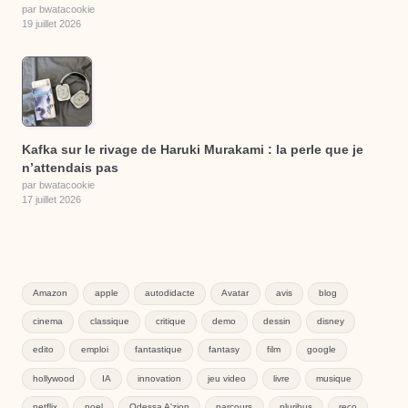
par bwatacookie
19 juillet 2026
Kafka sur le rivage de Haruki Murakami : la perle que je
n’attendais pas
par bwatacookie
17 juillet 2026
Amazon
apple
autodidacte
Avatar
avis
blog
cinema
classique
critique
demo
dessin
disney
edito
emploi
fantastique
fantasy
film
google
hollywood
IA
innovation
jeu video
livre
musique
netflix
noel
Odessa A'zion
parcours
pluribus
reco