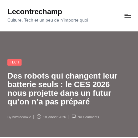
Lecontrechamp
Skip
to
Culture, Tech et un peu de n'importe quoi
content
Posted
TECH
in
Des robots qui changent leur
batterie seuls : le CES 2026
nous projette dans un futur
qu’on n’a pas préparé
By
bwatacookie
10 janvier 2026
No Comments
Posted
by