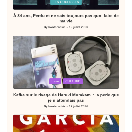
Posted
LES COULISSES
in
À 34 ans, Perdu et ne sais toujours pas quoi faire de
ma vie
By
bwatacookie
19 juillet 2026
Posted
by
Posted
Livre
CULTURE
in
Kafka sur le rivage de Haruki Murakami : la perle que
je n’attendais pas
By
bwatacookie
17 juillet 2026
Posted
by