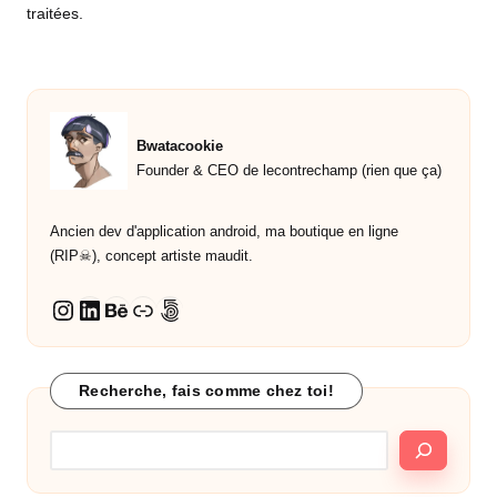
traitées
.
Bwatacookie
Founder & CEO de lecontrechamp (rien que ça)
Ancien dev d'application android, ma boutique en ligne
(RIP☠︎︎), concept artiste maudit.
LinkedIn
Behance
Lien
500px
Instagram
Recherche, fais comme chez toi!