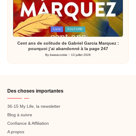
Posted
Livre
CULTURE
in
Cent ans de solitude de Gabriel Garcia Marquez :
pourquoi j’ai abandonné à la page 247
By
bwatacookie
13 juillet 2026
Posted
by
Des choses importantes
36-15 My Life, la newsletter
Blog à suivre
Confiance & Affiliation
A propos