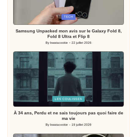
Posted
TECH
in
Samsung Unpacked mon avis sur le Galaxy Fold 8,
Fold 8 Ultra et Flip 8
By
bwatacookie
22 juillet 2026
Posted
by
Posted
LES COULISSES
in
À 34 ans, Perdu et ne sais toujours pas quoi faire de
ma vie
By
bwatacookie
19 juillet 2026
Posted
by