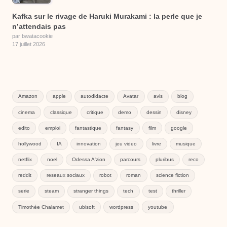
Kafka sur le rivage de Haruki Murakami : la perle que je
n’attendais pas
par bwatacookie
17 juillet 2026
Amazon
apple
autodidacte
Avatar
avis
blog
cinema
classique
critique
demo
dessin
disney
edito
emploi
fantastique
fantasy
film
google
hollywood
IA
innovation
jeu video
livre
musique
netflix
noel
Odessa A'zion
parcours
pluribus
reco
reddit
reseaux sociaux
robot
roman
science fiction
serie
steam
stranger things
tech
test
thriller
Timothée Chalamet
ubisoft
wordpress
youtube