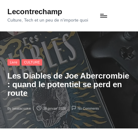
Lecontrechamp
Skip
to
Culture, Tech et un peu de n'importe quoi
content
Posted
Livre
CULTURE
in
Les Diables de Joe Abercrombie
: quand le potentiel se perd en
route
By
bwatacookie
16 janvier 2026
No Comments
Posted
by