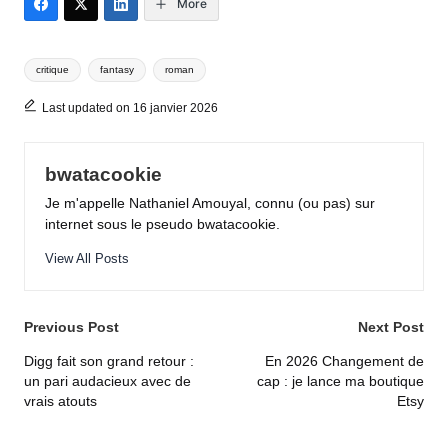
More
Tags:
critique
fantasy
roman
Last updated on 16 janvier 2026
bwatacookie
Je m'appelle Nathaniel Amouyal, connu (ou pas) sur
internet sous le pseudo bwatacookie.
View All Posts
Post
Previous Post
Next Post
navigation
Digg fait son grand retour :
En 2026 Changement de
un pari audacieux avec de
cap : je lance ma boutique
vrais atouts
Etsy