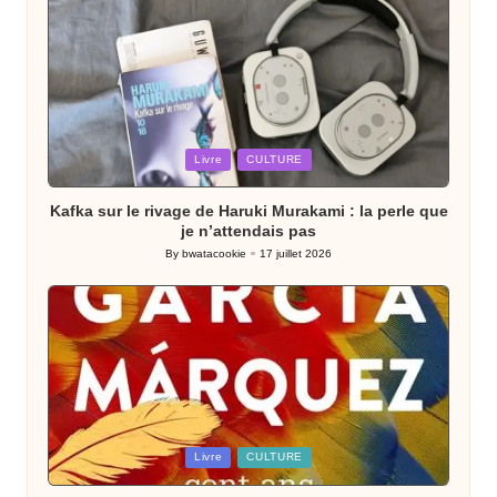
Posted
Livre
CULTURE
in
Kafka sur le rivage de Haruki Murakami : la perle que
je n’attendais pas
By
bwatacookie
17 juillet 2026
Posted
by
Posted
Livre
CULTURE
in