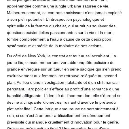
appréhendée comme une jungle urbaine saturée de vie.
Malheureusement, ce contraste saisissant n’est jamais exploité
à son plein potentiel. L’introspection psychologique et
spirituelle de la femme du chalet, qui aurait pu soulever des
questions existentielles passionnantes sur la vie et la mort,
tombe complètement à l’eau à cause de cette description
systématique et stérile de la moindre de ses actions.
Du côté de New York, le constat est tout aussi accablant. La
jeune flic, censée mener une véritable enquête policière de
grande envergure sur un tueur en série sadique qui s’en prend
exclusivement aux femmes, se retrouve reléguée au second
plan. Au lieu d’une investigation haletante et d’un shift narratif
percutant, l’arc policier s’efface au profit d’une romance d’une
banalité affligeante. L’identité de l’homme dont elle s’éprend se
devine à cinquante kilomètres, ruinant d’avance le prétendu
plot twist final. Cette intrigue amoureuse ne sert strictement à
rien, si ce n’est à amener artificiellement un dénouement
prévisible qui manque cruellement d’innovation pour le genre.
Qu’est-ce qu’on suit au final ? Une enquête, la vie d’une