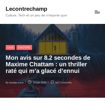
Lecontrechamp
Skip
to
Culture, Tech et un peu de n'importe quoi
content
Posted
Livre
CULTURE
in
Mon avis sur 8.2 secondes de
Maxime Chattam : un thriller
raté qui m’a glacé d’ennui
By
bwatacookie
19 juin 2026
No Comments
Posted
by