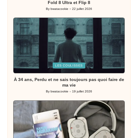
Fold 8 Ultra et Flip 8
By
bwatacookie
22 juillet 2026
Posted
by
Posted
LES COULISSES
in
À 34 ans, Perdu et ne sais toujours pas quoi faire de
ma vie
By
bwatacookie
19 juillet 2026
Posted
by