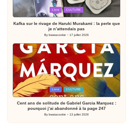
Posted
Livre
CULTURE
in
Kafka sur le rivage de Haruki Murakami : la perle que
je n’attendais pas
By
bwatacookie
17 juillet 2026
Posted
by
Posted
Livre
CULTURE
in
Cent ans de solitude de Gabriel Garcia Marquez :
pourquoi j’ai abandonné à la page 247
By
bwatacookie
13 juillet 2026
Posted
by