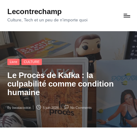
Lecontrechamp
Skip
to
Culture, Tech et un peu de n'importe quoi
content
Posted
Livre
CULTURE
in
Le Procès de Kafka : la
culpabilité comme condition
humaine
By
bwatacookie
5 juin 2026
No Comments
Posted
by