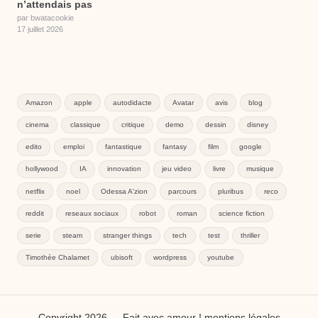
n’attendais pas
par bwatacookie
17 juillet 2026
Amazon
apple
autodidacte
Avatar
avis
blog
cinema
classique
critique
demo
dessin
disney
edito
emploi
fantastique
fantasy
film
google
hollywood
IA
innovation
jeu video
livre
musique
netflix
noel
Odessa A'zion
parcours
pluribus
reco
reddit
reseaux sociaux
robot
roman
science fiction
serie
steam
stranger things
tech
test
thriller
Timothée Chalamet
ubisoft
wordpress
youtube
Copyright 2026 — Fait avec amour !
mentions légales