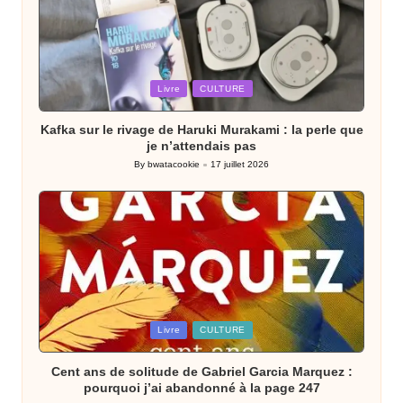
Posted
Livre
CULTURE
in
Kafka sur le rivage de Haruki Murakami : la perle que
je n’attendais pas
By
bwatacookie
17 juillet 2026
Posted
by
Posted
Livre
CULTURE
in
Cent ans de solitude de Gabriel Garcia Marquez :
pourquoi j’ai abandonné à la page 247