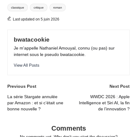
Tags:
classique
critique
roman
Last updated on 5 juin 2026
bwatacookie
Je m'appelle Nathaniel Amouyal, connu (ou pas) sur
internet sous le pseudo bwatacookie.
View All Posts
Post
Previous Post
Next Post
navigation
La série Stargate annulée
WWDC 2026 : Apple
par Amazon : et si c’était une
Intelligence et Siri AI, la fin
bonne nouvelle ?
de l’innovation ?
Comments
No comments yet. Why don’t you start the discussion?