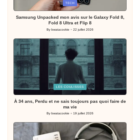
Posted
TECH
in
Samsung Unpacked mon avis sur le Galaxy Fold 8,
Fold 8 Ultra et Flip 8
By
bwatacookie
22 juillet 2026
Posted
by
Posted
LES COULISSES
in
À 34 ans, Perdu et ne sais toujours pas quoi faire de
ma vie
By
bwatacookie
19 juillet 2026
Posted
by