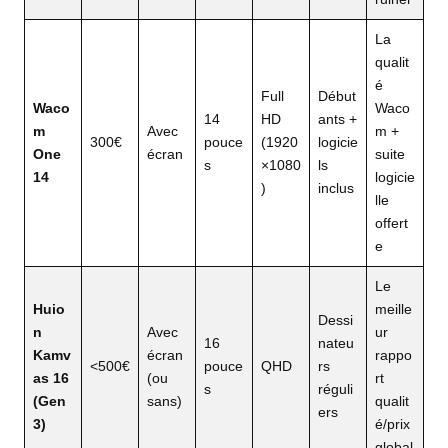
La
qualit
é
Full
Début
Waco
Waco
14
HD
ants +
m
Avec
m +
300€
pouce
(1920
logicie
One
écran
suite
s
×1080
ls
14
logicie
)
inclus
lle
offert
e
Le
Huio
meille
Dessi
n
Avec
ur
16
nateu
Kamv
écran
rappo
<500€
pouce
QHD
rs
as 16
(ou
rt
s
réguli
(Gen
sans)
qualit
ers
3)
é/prix
global