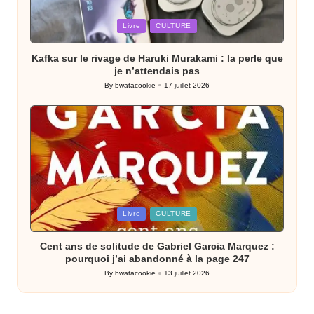
Posted
Livre
CULTURE
in
Kafka sur le rivage de Haruki Murakami : la perle que
je n’attendais pas
By
bwatacookie
17 juillet 2026
Posted
by
Posted
Livre
CULTURE
in
Cent ans de solitude de Gabriel Garcia Marquez :
pourquoi j’ai abandonné à la page 247
By
bwatacookie
13 juillet 2026
Posted
by