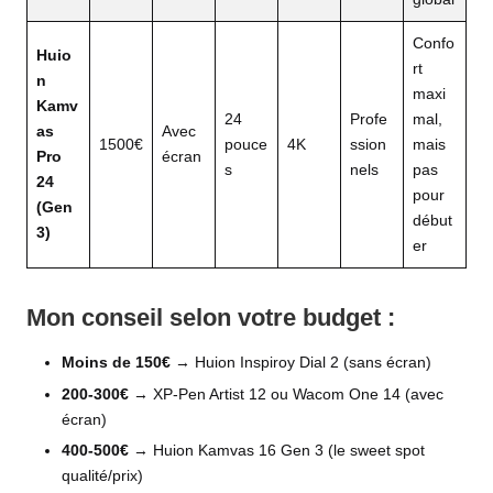
Confo
Huio
rt
n
maxi
Kamv
24
Profe
mal,
as
Avec
1500€
pouce
4K
ssion
mais
Pro
écran
s
nels
pas
24
pour
(Gen
début
3)
er
Mon conseil selon votre budget :
Moins de 150€
→ Huion Inspiroy Dial 2 (sans écran)
200-300€
→ XP-Pen Artist 12 ou Wacom One 14 (avec
écran)
400-500€
→ Huion Kamvas 16 Gen 3 (le sweet spot
qualité/prix)