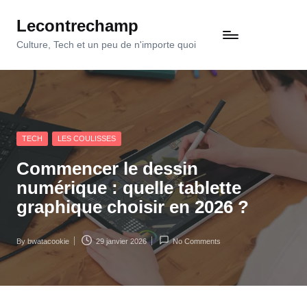
Lecontrechamp
Skip
to
Culture, Tech et un peu de n'importe quoi
content
Posted
TECH
LES COULISSES
in
Commencer le dessin
numérique : quelle tablette
graphique choisir en 2026 ?
By
bwatacookie
29 janvier 2026
No Comments
Posted
by