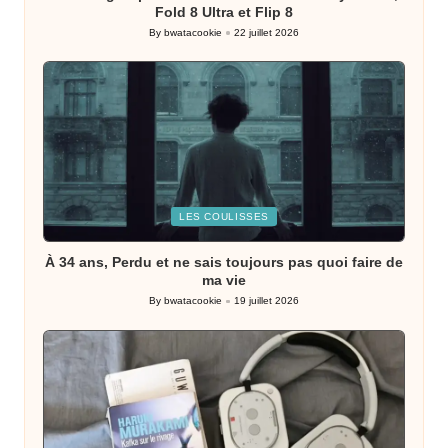
Fold 8 Ultra et Flip 8
By
bwatacookie
22 juillet 2026
Posted
by
Posted
LES COULISSES
in
À 34 ans, Perdu et ne sais toujours pas quoi faire de
ma vie
By
bwatacookie
19 juillet 2026
Posted
by