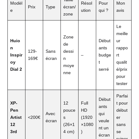
Modèl
Résol
Pour
Mon
Prix
Type
écran/
e
ution
qui ?
avis
zone
Le
meille
Zone
Huio
Début
ur
de
n
ants
rappo
129-
Sans
dessi
Inspir
–
budge
rt
169€
écran
n
oy
t
qualit
moye
Dial 2
serré
é/prix
nne
pour
tester
Parfai
Début
XP-
12
Full
t pour
ants
Pen
pouce
HD
début
Avec
qui
Artist
<200€
s
(1920
er
écran
veule
12
(26×1
×1080
sans
nt un
3rd
4 cm)
)
se
écran
ruiner