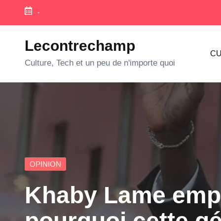
-
Skip
to
Lecontrechamp
CU
content
Culture, Tech et un peu de n'importe quoi
Posted
OPINION
in
Khaby Lame empoc
pourquoi cette gé