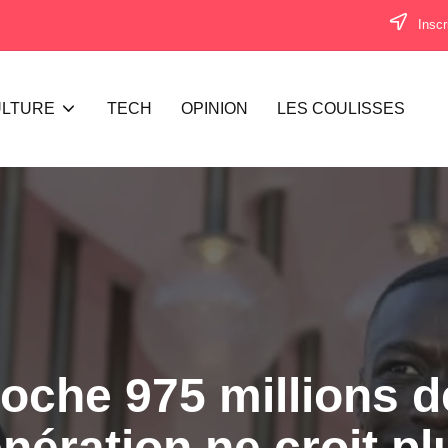
Inscr
LTURE
TECH
OPINION
LES COULISSES
he 975 millions de
nération ne croit plu