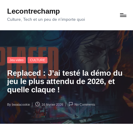
Lecontrechamp
Skip
to
Culture, Tech et un peu de n'importe quoi
content
Posted
Jeu video
CULTURE
in
Replaced : J’ai testé la démo du
jeu le plus attendu de 2026, et
quelle claque !
By
bwatacookie
16 février 2026
No Comments
Posted
by