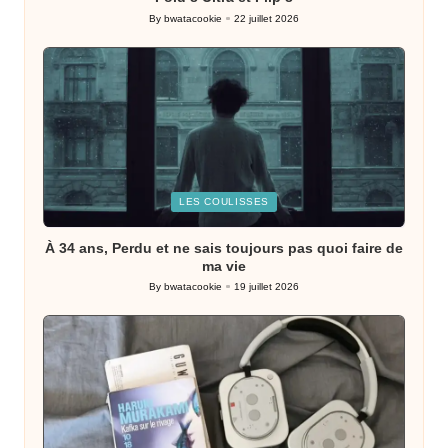
By
bwatacookie
22 juillet 2026
Posted
by
Posted
LES COULISSES
in
À 34 ans, Perdu et ne sais toujours pas quoi faire de
ma vie
By
bwatacookie
19 juillet 2026
Posted
by