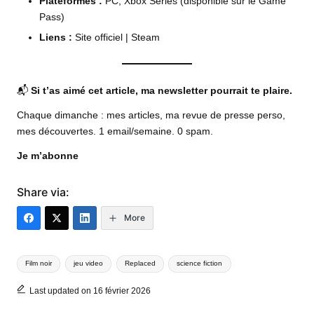
Plateformes :
PC, Xbox Series (disponible sur le Game
Pass)
Liens :
Site officiel
|
Steam
📬
Si t’as aimé cet article, ma newsletter pourrait te plaire.
Chaque dimanche : mes articles, ma revue de presse perso,
mes découvertes. 1 email/semaine. 0 spam.
Je m’abonne
Share via:
More
Tags:
Film noir
jeu video
Replaced
science fiction
Last updated on 16 février 2026