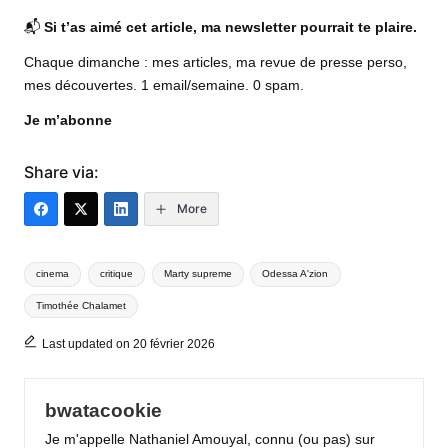
📬
Si t’as aimé cet article, ma newsletter pourrait te plaire.
Chaque dimanche : mes articles, ma revue de presse perso,
mes découvertes. 1 email/semaine. 0 spam.
Je m’abonne
Share via:
More
Tags:
cinema
critique
Marty supreme
Odessa A'zion
Timothée Chalamet
Last updated on 20 février 2026
bwatacookie
Je m'appelle Nathaniel Amouyal, connu (ou pas) sur