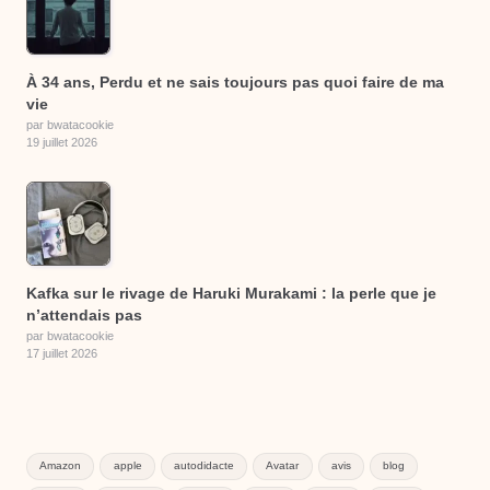
À 34 ans, Perdu et ne sais toujours pas quoi faire de ma
vie
par bwatacookie
19 juillet 2026
Kafka sur le rivage de Haruki Murakami : la perle que je
n’attendais pas
par bwatacookie
17 juillet 2026
Amazon
apple
autodidacte
Avatar
avis
blog