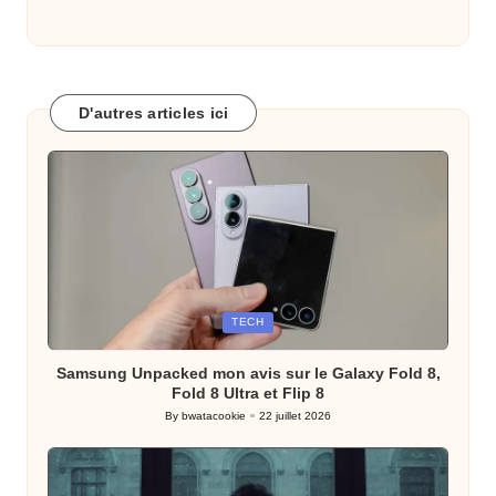
D'autres articles ici
Posted
TECH
in
Samsung Unpacked mon avis sur le Galaxy Fold 8,
Fold 8 Ultra et Flip 8
By
bwatacookie
22 juillet 2026
Posted
by