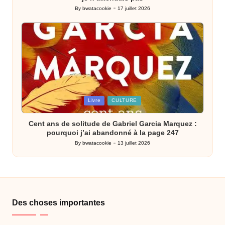
By
bwatacookie
17 juillet 2026
Posted
by
Posted
Livre
CULTURE
in
Cent ans de solitude de Gabriel Garcia Marquez :
pourquoi j’ai abandonné à la page 247
By
bwatacookie
13 juillet 2026
Posted
by
Des choses importantes