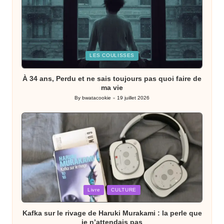
Posted
LES COULISSES
in
À 34 ans, Perdu et ne sais toujours pas quoi faire de
ma vie
By
bwatacookie
19 juillet 2026
Posted
by
Posted
Livre
CULTURE
in
Kafka sur le rivage de Haruki Murakami : la perle que
je n’attendais pas