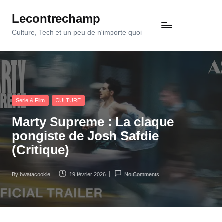
Lecontrechamp
Skip
to
Culture, Tech et un peu de n'importe quoi
content
Posted
Serie & Film
CULTURE
in
Marty Supreme : La claque
pongiste de Josh Safdie
(Critique)
By
bwatacookie
19 février 2026
No Comments
Posted
by