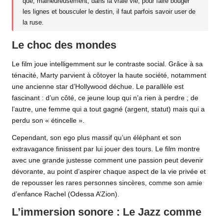
que, malheureusement, dans la vraie vie, pour faire bouger
les lignes et bousculer le destin, il faut parfois savoir user de
la ruse.
Le choc des mondes
Le film joue intelligemment sur le contraste social. Grâce à sa
ténacité, Marty parvient à côtoyer la haute société, notamment
une ancienne star d’Hollywood déchue. Le parallèle est
fascinant : d’un côté, ce jeune loup qui n’a rien à perdre ; de
l’autre, une femme qui a tout gagné (argent, statut) mais qui a
perdu son « étincelle ».
Cependant, son ego plus massif qu’un éléphant et son
extravagance finissent par lui jouer des tours. Le film montre
avec une grande justesse comment une passion peut devenir
dévorante, au point d’aspirer chaque aspect de la vie privée et
de repousser les rares personnes sincères, comme son amie
d’enfance Rachel (
Odessa A’Zion
).
L’immersion sonore : Le Jazz comme