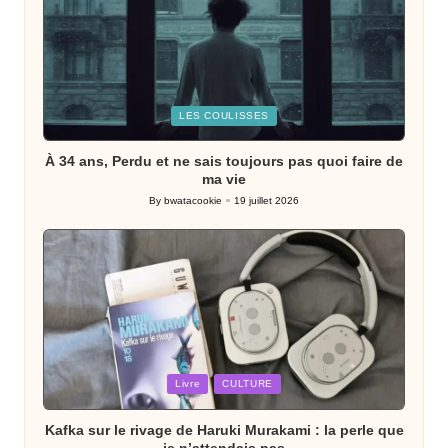
Posted
LES COULISSES
in
À 34 ans, Perdu et ne sais toujours pas quoi faire de
ma vie
By
bwatacookie
19 juillet 2026
Posted
by
Posted
Livre
CULTURE
in
Kafka sur le rivage de Haruki Murakami : la perle que
je n’attendais pas