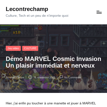
Lecontrechamp
Skip
to
Culture, Tech et un peu de n'importe quoi
content
Posted
Jeu video
CULTURE
in
Démo MARVEL Cosmic Invasion
Un plaisir immédiat et nerveux
By
bwatacookie
26 novembre 2025
No Comments
Posted
by
Hier, j’ai enfin pu toucher à une manette et jouer à MARVEL