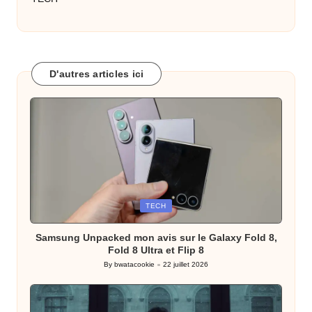
D'autres articles ici
Posted
TECH
in
Samsung Unpacked mon avis sur le Galaxy Fold 8,
Fold 8 Ultra et Flip 8
By
bwatacookie
22 juillet 2026
Posted
by