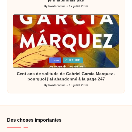
By
bwatacookie
17 juillet 2026
Posted
by
Posted
Livre
CULTURE
in
Cent ans de solitude de Gabriel Garcia Marquez :
pourquoi j’ai abandonné à la page 247
By
bwatacookie
13 juillet 2026
Posted
by
Des choses importantes