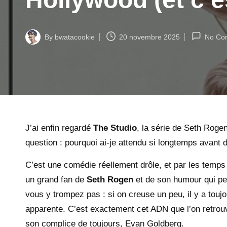
By
bwatacookie
20 novembre 2025
No Co
Posted
by
J’ai enfin regardé
The Studio
, la
série
de Seth Rogen 
question : pourquoi ai-je attendu si longtemps avant 
C’est une comédie réellement drôle, et par les temps 
un grand fan de
Seth Rogen
et de son humour qui peu
vous y trompez pas : si on creuse un peu, il y a toujo
apparente. C’est exactement cet ADN que l’on retro
son complice de toujours, Evan Goldberg.