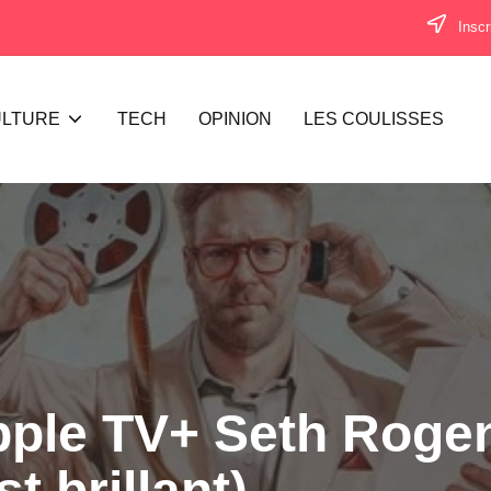
Inscr
LTURE
TECH
OPINION
LES COULISSES
pple TV+ Seth Roge
t brillant)