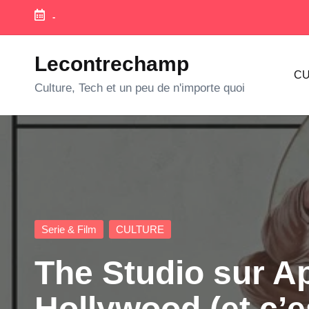
-
Skip
to
Lecontrechamp
CU
content
Culture, Tech et un peu de n'importe quoi
Posted
Serie & Film
CULTURE
in
The Studio sur A
Hollywood (et c’es