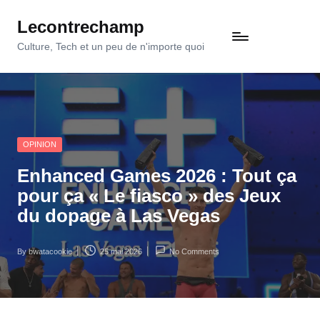
Lecontrechamp
Skip
to
Culture, Tech et un peu de n'importe quoi
content
Posted
OPINION
in
Enhanced Games 2026 : Tout ça
pour ça « Le fiasco » des Jeux
du dopage à Las Vegas
By
bwatacookie
25 mai 2026
No Comments
Posted
by