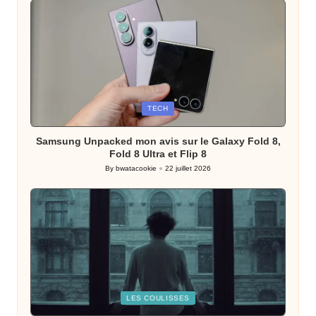
Posted
TECH
in
Samsung Unpacked mon avis sur le Galaxy Fold 8,
Fold 8 Ultra et Flip 8
By
bwatacookie
22 juillet 2026
Posted
by
Posted
LES COULISSES
in