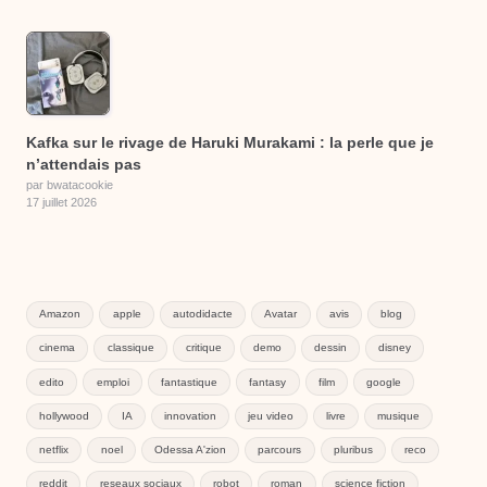
Kafka sur le rivage de Haruki Murakami : la perle que je
n’attendais pas
par bwatacookie
17 juillet 2026
Amazon
apple
autodidacte
Avatar
avis
blog
cinema
classique
critique
demo
dessin
disney
edito
emploi
fantastique
fantasy
film
google
hollywood
IA
innovation
jeu video
livre
musique
netflix
noel
Odessa A'zion
parcours
pluribus
reco
reddit
reseaux sociaux
robot
roman
science fiction