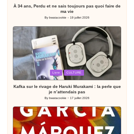
À 34 ans, Perdu et ne sais toujours pas quoi faire de
ma vie
By
bwatacookie
19 juillet 2026
Posted
by
Posted
Livre
CULTURE
in
Kafka sur le rivage de Haruki Murakami : la perle que
je n’attendais pas
By
bwatacookie
17 juillet 2026
Posted
by