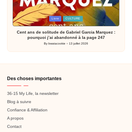
Posted
Livre
CULTURE
in
Cent ans de solitude de Gabriel Garcia Marquez :
pourquoi j’ai abandonné à la page 247
By
bwatacookie
13 juillet 2026
Posted
by
Des choses importantes
36-15 My Life, la newsletter
Blog à suivre
Confiance & Affiliation
A propos
Contact