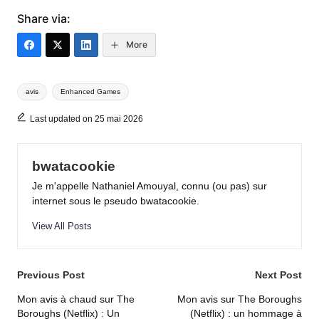
Share via:
More
Tags:
avis
Enhanced Games
Last updated on 25 mai 2026
bwatacookie
Je m'appelle Nathaniel Amouyal, connu (ou pas) sur
internet sous le pseudo bwatacookie.
View All Posts
Post
Previous Post
Next Post
navigation
Mon avis à chaud sur The
Mon avis sur The Boroughs
Boroughs (Netflix) : Un
(Netflix) : un hommage à