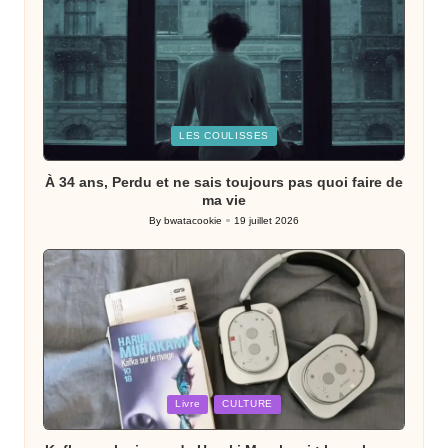
Posted
LES COULISSES
in
À 34 ans, Perdu et ne sais toujours pas quoi faire de
ma vie
By
bwatacookie
19 juillet 2026
Posted
by
Posted
Livre
CULTURE
in