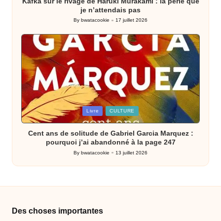
Kafka sur le rivage de Haruki Murakami : la perle que
je n’attendais pas
By
bwatacookie
17 juillet 2026
Posted
by
Posted
Livre
CULTURE
in
Cent ans de solitude de Gabriel Garcia Marquez :
pourquoi j’ai abandonné à la page 247
By
bwatacookie
13 juillet 2026
Posted
by
Des choses importantes