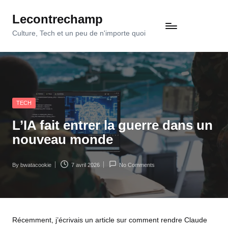
Lecontrechamp
Skip
to
Culture, Tech et un peu de n'importe quoi
content
Posted
TECH
in
L’IA fait entrer la guerre dans un
nouveau monde
By
bwatacookie
7 avril 2026
No Comments
Posted
by
Récemment, j’écrivais un article sur comment rendre
Claude