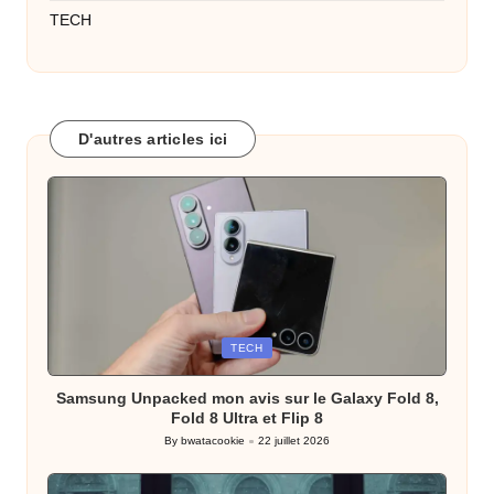
TECH
D'autres articles ici
Posted
TECH
in
Samsung Unpacked mon avis sur le Galaxy Fold 8,
Fold 8 Ultra et Flip 8
By
bwatacookie
22 juillet 2026
Posted
by