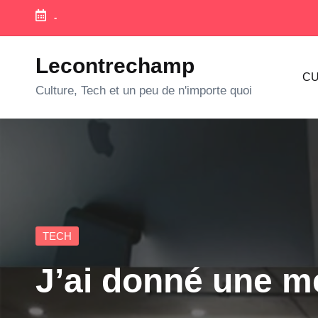
-
Skip
to
Lecontrechamp
CU
content
Culture, Tech et un peu de n'importe quoi
Posted
TECH
in
J’ai donné une mé