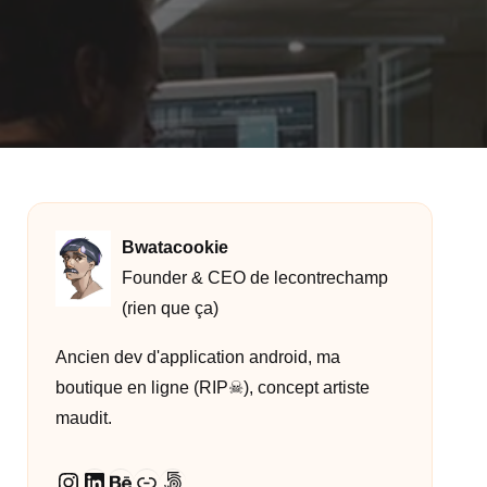
Bwatacookie
Founder & CEO de lecontrechamp
(rien que ça)
Ancien dev d'application android, ma
boutique en ligne (RIP☠︎︎), concept artiste
maudit.
Instagram
LinkedIn
Behance
Lien
500px