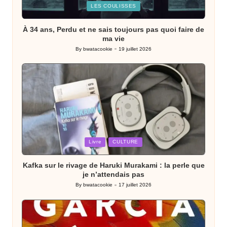
Posted
LES COULISSES
in
À 34 ans, Perdu et ne sais toujours pas quoi faire de
ma vie
By
bwatacookie
19 juillet 2026
Posted
by
Posted
Livre
CULTURE
in
Kafka sur le rivage de Haruki Murakami : la perle que
je n’attendais pas
By
bwatacookie
17 juillet 2026
Posted
by