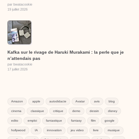
par bwatacookie
19 juillet 2026
Kafka sur le rivage de Haruki Murakami : la perle que je
n’attendais pas
par bwatacookie
17 juillet 2026
Amazon
apple
autodidacte
Avatar
avis
blog
cinema
classique
critique
demo
dessin
disney
edito
emploi
fantastique
fantasy
film
google
hollywood
IA
innovation
jeu video
livre
musique