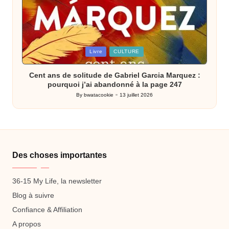
Posted
Livre
CULTURE
in
Cent ans de solitude de Gabriel Garcia Marquez :
pourquoi j’ai abandonné à la page 247
By
bwatacookie
13 juillet 2026
Posted
by
Des choses importantes
36-15 My Life, la newsletter
Blog à suivre
Confiance & Affiliation
A propos