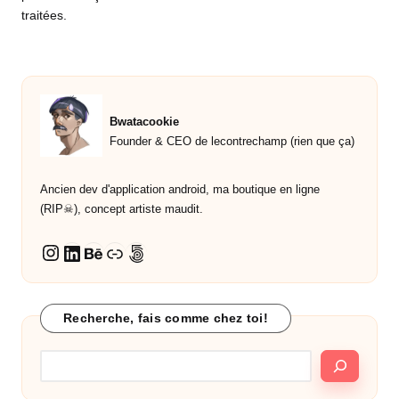
traitées
.
Bwatacookie
Founder & CEO de lecontrechamp (rien que ça)
Ancien dev d'application android, ma boutique en ligne
(RIP☠︎︎), concept artiste maudit.
LinkedIn
Behance
Lien
500px
Instagram
Recherche, fais comme chez toi!