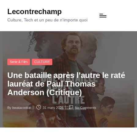
Lecontrechamp
Skip
to
Culture, Tech et un peu de n'importe quoi
content
Posted
Serie & Film
CULTURE
in
Une bataille après l’autre le raté
lauréat de Paul Thomas
Anderson (Critique)
By
bwatacookie
31 mars 2026
No Comments
Posted
by