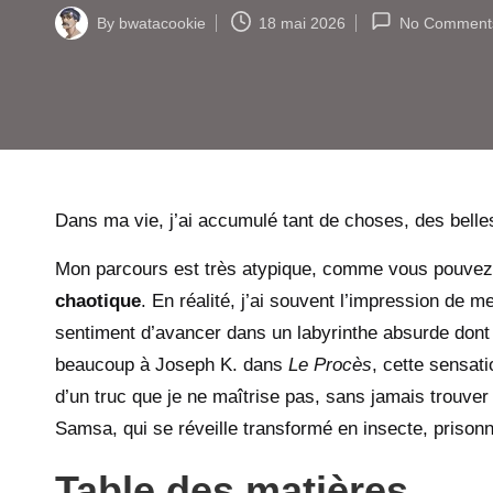
By
bwatacookie
18 mai 2026
No Comment
Posted
by
Dans ma vie, j’ai accumulé tant de choses, des bell
Mon parcours est très atypique, comme vous pouve
chaotique
. En réalité, j’ai souvent l’impression de
sentiment d’avancer dans un labyrinthe absurde dont 
beaucoup à Joseph K. dans
Le Procès
, cette sensati
d’un truc que je ne maîtrise pas, sans jamais trouver l
Samsa, qui se réveille transformé en insecte, prisonn
Table des matières