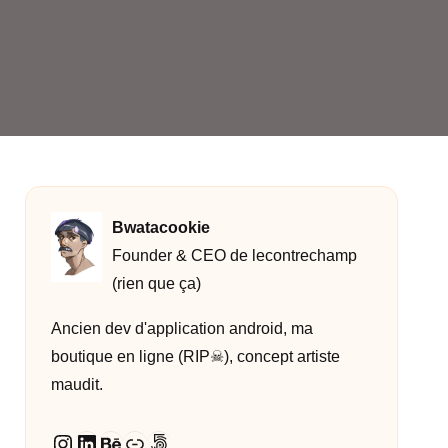
Bwatacookie
Founder & CEO de lecontrechamp
(rien que ça)
Ancien dev d'application android, ma
boutique en ligne (RIP☠︎︎), concept artiste
maudit.
Instagram
LinkedIn
Behance
Lien
500px