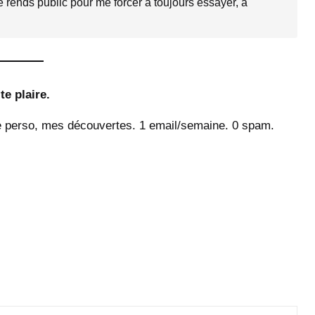
e rends public pour me forcer à toujours essayer, à
te plaire.
 perso, mes découvertes. 1 email/semaine. 0 spam.