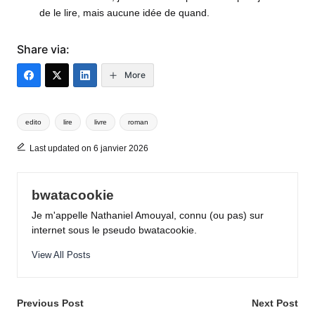
de le lire, mais aucune idée de quand.
Share via:
More
Tags:
edito
lire
livre
roman
Last updated on 6 janvier 2026
bwatacookie
Je m'appelle Nathaniel Amouyal, connu (ou pas) sur
internet sous le pseudo bwatacookie.
View All Posts
Post
Previous Post
Next Post