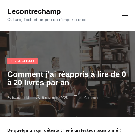
Lecontrechamp
Skip
to
Culture, Tech et un peu de n'importe quoi
content
Posted
LES COULISSES
in
Comment j’ai réappris à lire de 0
à 20 livres par an
By
bwatacookie
9 novembre 2025
No Comments
Posted
by
De quelqu’un qui détestait lire à un lecteur passionné :