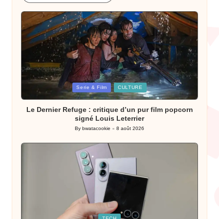
Posted
Serie & Film
CULTURE
in
Le Dernier Refuge : critique d’un pur film popcorn
signé Louis Leterrier
By
bwatacookie
8 août 2026
Posted
by
Posted
TECH