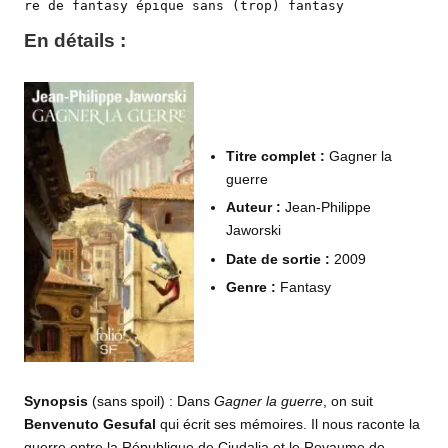
re de fantasy épique sans (trop) fantasy
En détails :
Titre complet :
Gagner la
guerre
Auteur :
Jean-Philippe
Jaworski
Date de sortie :
2009
Genre :
Fantasy
Synopsis
(sans spoil) : Dans
Gagner la guerre
, on suit
Benvenuto Gesufal
qui écrit ses mémoires. Il nous raconte la
guerre entre la République de Ciudalia et le Royaume de