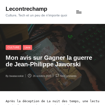
Lecontrechamp
Skip
to
Culture, Tech et un peu de n'importe quoi
content
Posted
CULTURE
Livre
in
Mon avis sur Gagner la guerre
de Jean-Philippe Jaworski
By
bwatacookie
26 octobre 2025
No Comments
Posted
by
Après la déception de 
La nuit des temps
, une lectu