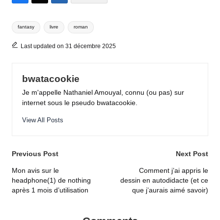
Tags:
fantasy
livre
roman
Last updated on 31 décembre 2025
bwatacookie
Je m'appelle Nathaniel Amouyal, connu (ou pas) sur
internet sous le pseudo bwatacookie.
View All Posts
Post
Previous Post
Next Post
navigation
Mon avis sur le
Comment j’ai appris le
headphone(1) de nothing
dessin en autodidacte (et ce
après 1 mois d’utilisation
que j’aurais aimé savoir)