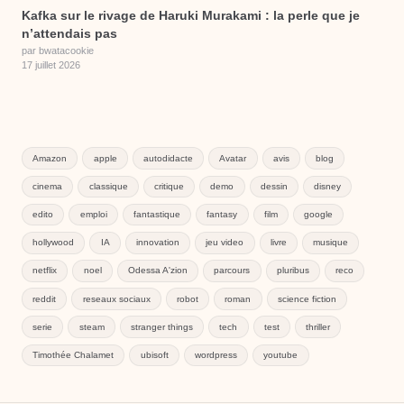
Kafka sur le rivage de Haruki Murakami : la perle que je
n’attendais pas
par bwatacookie
17 juillet 2026
Amazon
apple
autodidacte
Avatar
avis
blog
cinema
classique
critique
demo
dessin
disney
edito
emploi
fantastique
fantasy
film
google
hollywood
IA
innovation
jeu video
livre
musique
netflix
noel
Odessa A'zion
parcours
pluribus
reco
reddit
reseaux sociaux
robot
roman
science fiction
serie
steam
stranger things
tech
test
thriller
Timothée Chalamet
ubisoft
wordpress
youtube