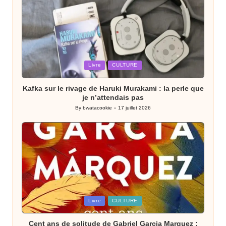
Posted
Livre
CULTURE
in
Kafka sur le rivage de Haruki Murakami : la perle que
je n’attendais pas
By
bwatacookie
17 juillet 2026
Posted
by
Posted
Livre
CULTURE
in
Cent ans de solitude de Gabriel Garcia Marquez :