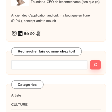
Founder & CEO de lecontrechamp (rien que ça)
Ancien dev d'application android, ma boutique en ligne
(RIP☠︎︎), concept artiste maudit.
LinkedIn
Behance
Lien
500px
Instagram
Recherche, fais comme chez toi!
Categories
Artiste
CULTURE