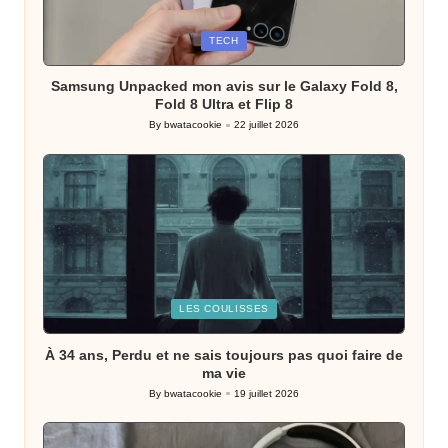
Posted
TECH
in
Samsung Unpacked mon avis sur le Galaxy Fold 8,
Fold 8 Ultra et Flip 8
By
bwatacookie
22 juillet 2026
Posted
by
Posted
LES COULISSES
in
À 34 ans, Perdu et ne sais toujours pas quoi faire de
ma vie
By
bwatacookie
19 juillet 2026
Posted
by