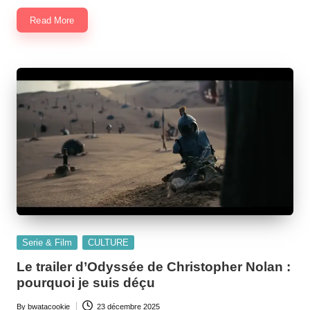
Read More
Posted
Serie & Film
CULTURE
in
Le trailer d’Odyssée de Christopher Nolan :
pourquoi je suis déçu
By
bwatacookie
23 décembre 2025