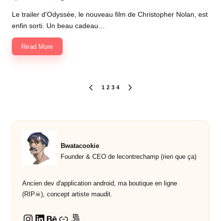
Posted
by
Le trailer d'Odyssée, le nouveau film de Christopher Nolan, est
enfin sorti. Un beau cadeau…
Read More
Pagination
1
2
3
4
PREVIOUS
NEXT
PAGE
PAGE
des
publications
Bwatacookie
Founder & CEO de lecontrechamp (rien que ça)
Ancien dev d'application android, ma boutique en ligne
(RIP☠︎︎), concept artiste maudit.
LinkedIn
Behance
Lien
500px
Instagram