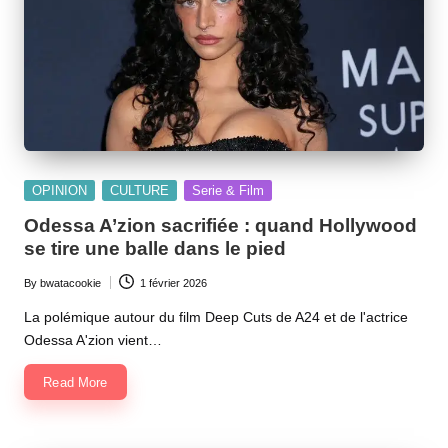
Posted
OPINION
CULTURE
Serie & Film
in
Odessa A’zion sacrifiée : quand Hollywood
se tire une balle dans le pied
By
bwatacookie
1 février 2026
Posted
by
La polémique autour du film Deep Cuts de A24 et de l'actrice
Odessa A'zion vient…
Read More