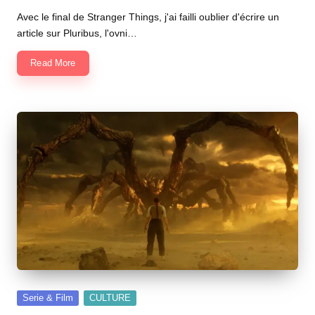
by
Avec le final de Stranger Things, j'ai failli oublier d'écrire un
article sur Pluribus, l'ovni…
Read More
Posted
Serie & Film
CULTURE
in