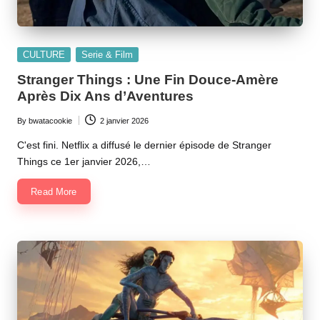
Posted
CULTURE
Serie & Film
in
Stranger Things : Une Fin Douce-Amère
Après Dix Ans d’Aventures
By
bwatacookie
2 janvier 2026
Posted
by
C'est fini. Netflix a diffusé le dernier épisode de Stranger
Things ce 1er janvier 2026,…
Read More