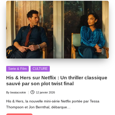
Posted
Serie & Film
CULTURE
in
His & Hers sur Netflix : Un thriller classique
sauvé par son plot twist final
By
bwatacookie
12 janvier 2026
Posted
by
His & Hers, la nouvelle mini-série Netflix portée par Tessa
Thompson et Jon Bernthal, débarque…