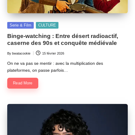
Posted
Serie & Film
CULTURE
in
Binge-watching : Entre désert radioactif,
caserne des 90s et conquête médiévale
By
bwatacookie
15 février 2026
Posted
by
On ne va pas se mentir : avec la multiplication des
plateformes, on passe parfois…
Read More