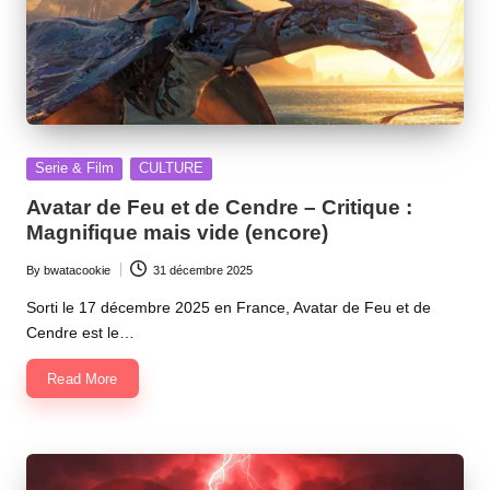
Posted
Serie & Film
CULTURE
in
Avatar de Feu et de Cendre – Critique :
Magnifique mais vide (encore)
By
bwatacookie
31 décembre 2025
Posted
by
Sorti le 17 décembre 2025 en France, Avatar de Feu et de
Cendre est le…
Read More