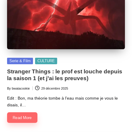
Posted
Serie & Film
CULTURE
in
Stranger Things : le prof est louche depuis
la saison 1 (et j’ai les preuves)
By
bwatacookie
29 décembre 2025
Posted
by
Edit : Bon, ma théorie tombe à l'eau mais comme je vous le
disais, il…
Read More