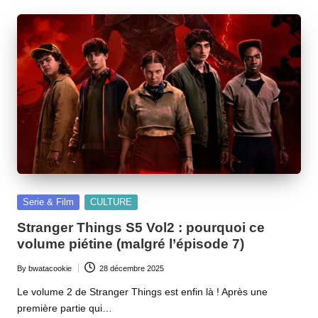
Posted
Serie & Film
CULTURE
in
Stranger Things S5 Vol2 : pourquoi ce
volume piétine (malgré l’épisode 7)
By
bwatacookie
28 décembre 2025
Posted
by
Le volume 2 de Stranger Things est enfin là ! Après une
première partie qui…