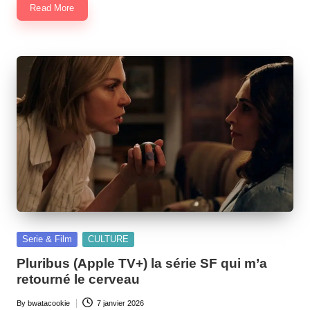
Read More
Posted
Serie & Film
CULTURE
in
Pluribus (Apple TV+) la série SF qui m’a
retourné le cerveau
By
bwatacookie
7 janvier 2026
Posted