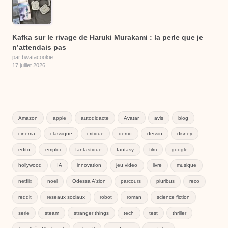
Kafka sur le rivage de Haruki Murakami : la perle que je
n’attendais pas
par bwatacookie
17 juillet 2026
Amazon
apple
autodidacte
Avatar
avis
blog
cinema
classique
critique
demo
dessin
disney
edito
emploi
fantastique
fantasy
film
google
hollywood
IA
innovation
jeu video
livre
musique
netflix
noel
Odessa A'zion
parcours
pluribus
reco
reddit
reseaux sociaux
robot
roman
science fiction
serie
steam
stranger things
tech
test
thriller