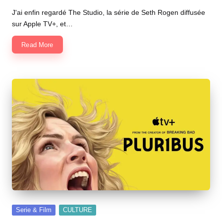
by
J'ai enfin regardé The Studio, la série de Seth Rogen diffusée
sur Apple TV+, et…
Read More
Posted
Serie & Film
CULTURE
in