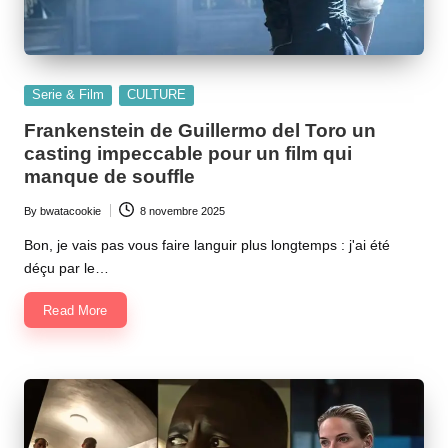
Posted
Serie & Film
CULTURE
in
Frankenstein de Guillermo del Toro un
casting impeccable pour un film qui
manque de souffle
By
bwatacookie
8 novembre 2025
Posted
by
Bon, je vais pas vous faire languir plus longtemps : j'ai été
déçu par le…
Read More