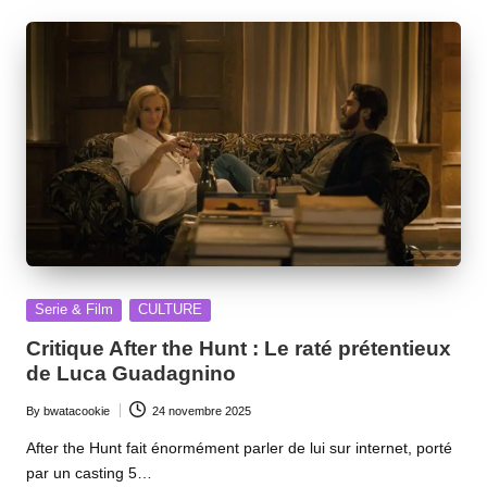
Posted
Serie & Film
CULTURE
in
Critique After the Hunt : Le raté prétentieux
de Luca Guadagnino
By
bwatacookie
24 novembre 2025
Posted
by
After the Hunt fait énormément parler de lui sur internet, porté
par un casting 5…