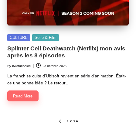
Posted
CULTURE
Serie & Film
in
Splinter Cell Deathwatch (Netflix) mon avis
après les 8 épisodes
By
bwatacookie
23 octobre 2025
Posted
by
La franchise culte d'Ubisoft revient en série d'animation. Était-
ce une bonne idée ? Le retour…
Read More
Pagination
1
2
3
4
PREVIOUS
PAGE
des