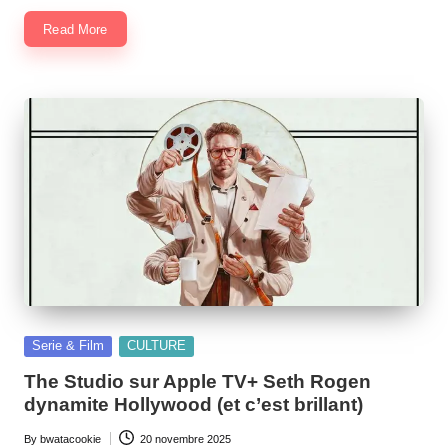
Read More
Posted
Serie & Film
CULTURE
in
The Studio sur Apple TV+ Seth Rogen
dynamite Hollywood (et c’est brillant)
By
bwatacookie
20 novembre 2025
Posted