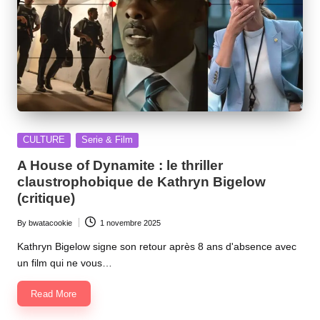
Posted
CULTURE
Serie & Film
in
A House of Dynamite : le thriller
claustrophobique de Kathryn Bigelow
(critique)
By
bwatacookie
1 novembre 2025
Posted
by
Kathryn Bigelow signe son retour après 8 ans d'absence avec
un film qui ne vous…
Read More