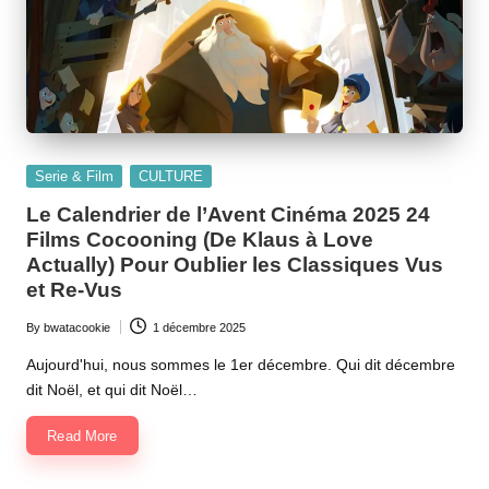
Posted
Serie & Film
CULTURE
in
Le Calendrier de l’Avent Cinéma 2025 24
Films Cocooning (De Klaus à Love
Actually) Pour Oublier les Classiques Vus
et Re-Vus
By
bwatacookie
1 décembre 2025
Posted
by
Aujourd'hui, nous sommes le 1er décembre. Qui dit décembre
dit Noël, et qui dit Noël…
Read More