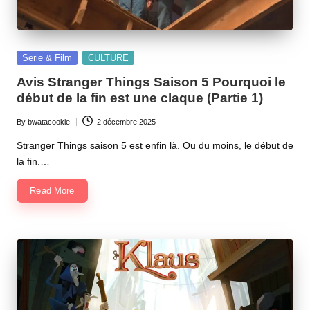
Posted
Serie & Film
CULTURE
in
Avis Stranger Things Saison 5 Pourquoi le
début de la fin est une claque (Partie 1)
By
bwatacookie
2 décembre 2025
Posted
by
Stranger Things saison 5 est enfin là. Ou du moins, le début de
la fin.…
Read More