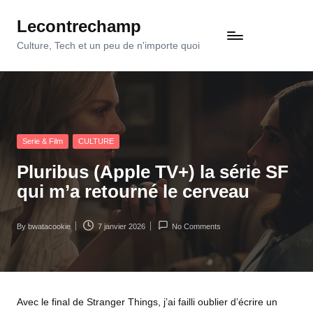
Lecontrechamp
Skip
to
Culture, Tech et un peu de n'importe quoi
content
Posted
Serie & Film
CULTURE
in
Pluribus (Apple TV+) la série SF
qui m’a retourné le cerveau
By
bwatacookie
7 janvier 2026
No Comments
Posted
by
Avec le final de
Stranger Things
, j’ai failli oublier d’écrire un