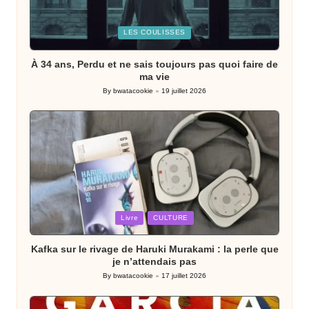
Posted
LES COULISSES
in
À 34 ans, Perdu et ne sais toujours pas quoi faire de
ma vie
By
bwatacookie
19 juillet 2026
Posted
by
Posted
Livre
CULTURE
in
Kafka sur le rivage de Haruki Murakami : la perle que
je n’attendais pas
By
bwatacookie
17 juillet 2026
Posted
by