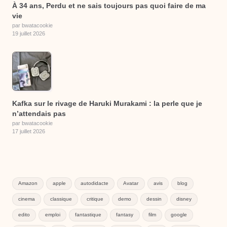
À 34 ans, Perdu et ne sais toujours pas quoi faire de ma
vie
par bwatacookie
19 juillet 2026
Kafka sur le rivage de Haruki Murakami : la perle que je
n’attendais pas
par bwatacookie
17 juillet 2026
Amazon
apple
autodidacte
Avatar
avis
blog
cinema
classique
critique
demo
dessin
disney
edito
emploi
fantastique
fantasy
film
google