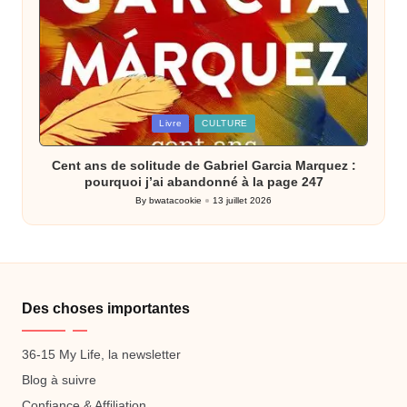
Posted
Livre
CULTURE
in
Cent ans de solitude de Gabriel Garcia Marquez :
pourquoi j’ai abandonné à la page 247
By
bwatacookie
13 juillet 2026
Posted
by
Des choses importantes
36-15 My Life, la newsletter
Blog à suivre
Confiance & Affiliation