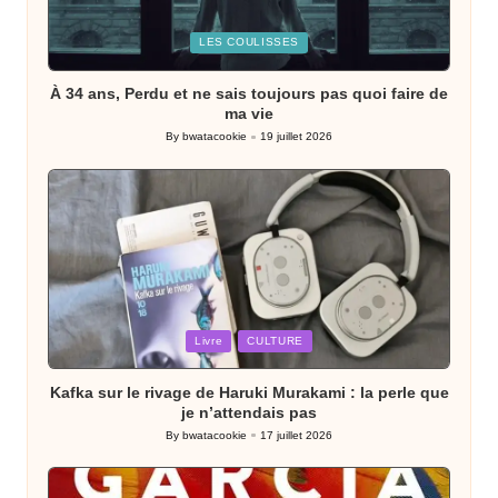
Posted
LES COULISSES
in
À 34 ans, Perdu et ne sais toujours pas quoi faire de
ma vie
By
bwatacookie
19 juillet 2026
Posted
by
Posted
Livre
CULTURE
in
Kafka sur le rivage de Haruki Murakami : la perle que
je n’attendais pas
By
bwatacookie
17 juillet 2026
Posted
by