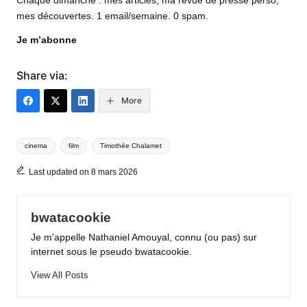
Chaque dimanche : mes articles, ma revue de presse perso,
mes découvertes. 1 email/semaine. 0 spam.
Je m’abonne
Share via:
More
Tags:
cinema
film
Timothée Chalamet
Last updated on 8 mars 2026
bwatacookie
Je m'appelle Nathaniel Amouyal, connu (ou pas) sur
internet sous le pseudo bwatacookie.
View All Posts