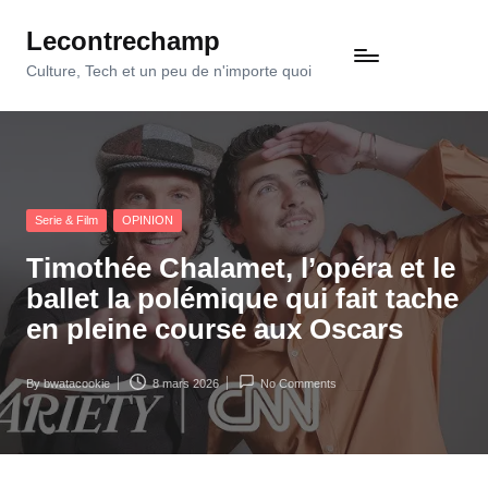
Lecontrechamp
Skip
to
Culture, Tech et un peu de n'importe quoi
content
Posted
Serie & Film
OPINION
in
Timothée Chalamet, l’opéra et le
ballet la polémique qui fait tache
en pleine course aux Oscars
By
bwatacookie
8 mars 2026
No Comments
Posted
by