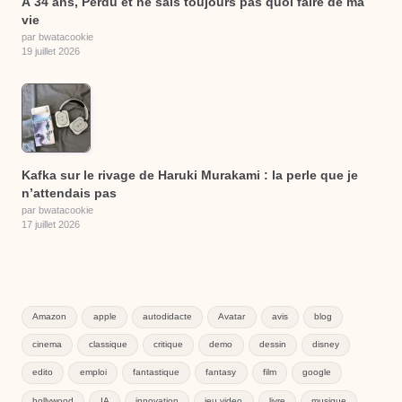
À 34 ans, Perdu et ne sais toujours pas quoi faire de ma
vie
par bwatacookie
19 juillet 2026
Kafka sur le rivage de Haruki Murakami : la perle que je
n’attendais pas
par bwatacookie
17 juillet 2026
Amazon
apple
autodidacte
Avatar
avis
blog
cinema
classique
critique
demo
dessin
disney
edito
emploi
fantastique
fantasy
film
google
hollywood
IA
innovation
jeu video
livre
musique