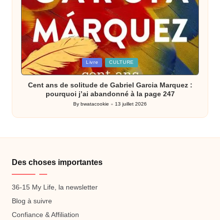
Posted
Livre
CULTURE
in
Cent ans de solitude de Gabriel Garcia Marquez :
pourquoi j’ai abandonné à la page 247
By
bwatacookie
13 juillet 2026
Posted
by
Des choses importantes
36-15 My Life, la newsletter
Blog à suivre
Confiance & Affiliation