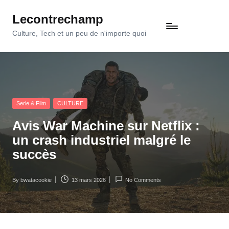
Lecontrechamp
Skip
to
Culture, Tech et un peu de n'importe quoi
content
Posted
Serie & Film
CULTURE
in
Avis War Machine sur Netflix :
un crash industriel malgré le
succès
By
bwatacookie
13 mars 2026
No Comments
Posted
by