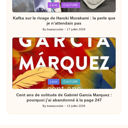
Posted
Livre
CULTURE
in
Kafka sur le rivage de Haruki Murakami : la perle que
je n’attendais pas
By
bwatacookie
17 juillet 2026
Posted
by
Posted
Livre
CULTURE
in
Cent ans de solitude de Gabriel Garcia Marquez :
pourquoi j’ai abandonné à la page 247
By
bwatacookie
13 juillet 2026
Posted
by