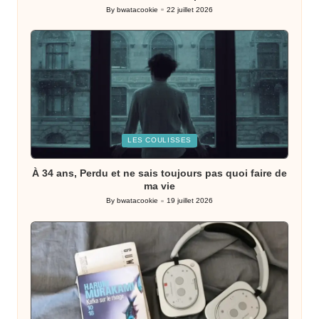
By
bwatacookie
22 juillet 2026
Posted
by
Posted
LES COULISSES
in
À 34 ans, Perdu et ne sais toujours pas quoi faire de
ma vie
By
bwatacookie
19 juillet 2026
Posted
by