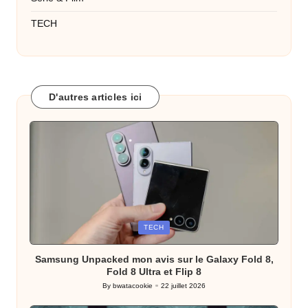
TECH
D'autres articles ici
Posted
TECH
in
Samsung Unpacked mon avis sur le Galaxy Fold 8,
Fold 8 Ultra et Flip 8
By
bwatacookie
22 juillet 2026
Posted
by