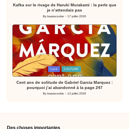
Kafka sur le rivage de Haruki Murakami : la perle que
je n’attendais pas
By
bwatacookie
17 juillet 2026
Posted
by
Posted
Livre
CULTURE
in
Cent ans de solitude de Gabriel Garcia Marquez :
pourquoi j’ai abandonné à la page 247
By
bwatacookie
13 juillet 2026
Posted
by
Des choses importantes