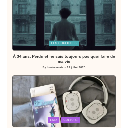
Posted
LES COULISSES
in
À 34 ans, Perdu et ne sais toujours pas quoi faire de
ma vie
By
bwatacookie
19 juillet 2026
Posted
by
Posted
Livre
CULTURE
in