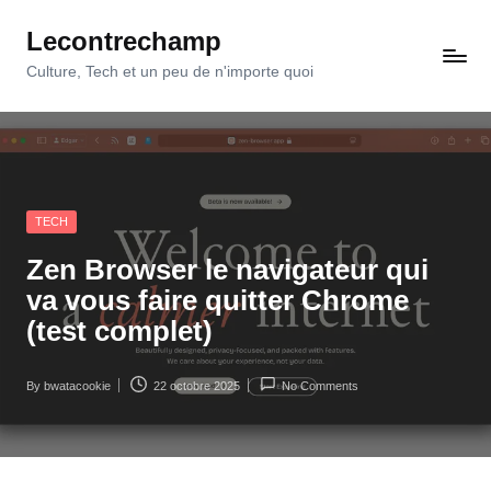
Lecontrechamp
Skip
to
Culture, Tech et un peu de n'importe quoi
content
Posted
TECH
in
Zen Browser le navigateur qui
va vous faire quitter Chrome
(test complet)
By
bwatacookie
22 octobre 2025
No Comments
Posted
by