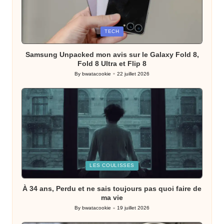
Posted
TECH
in
Samsung Unpacked mon avis sur le Galaxy Fold 8,
Fold 8 Ultra et Flip 8
By
bwatacookie
22 juillet 2026
Posted
by
Posted
LES COULISSES
in
À 34 ans, Perdu et ne sais toujours pas quoi faire de
ma vie
By
bwatacookie
19 juillet 2026
Posted
by