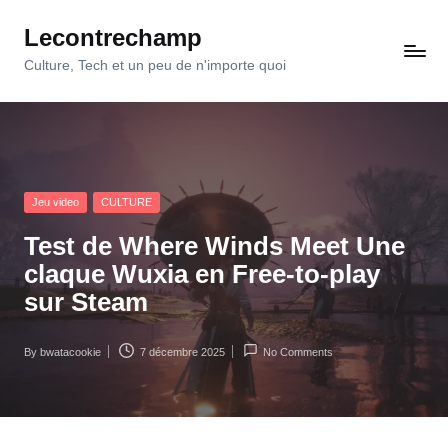
Lecontrechamp
Skip
to
Culture, Tech et un peu de n'importe quoi
content
Posted
Jeu video
CULTURE
in
Test de Where Winds Meet Une
claque Wuxia en Free-to-play
sur Steam
By
bwatacookie
7 décembre 2025
No Comments
Posted
by