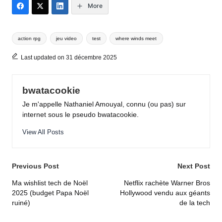
More
Tags:
action rpg
jeu video
test
where winds meet
Last updated on 31 décembre 2025
bwatacookie
Je m'appelle Nathaniel Amouyal, connu (ou pas) sur
internet sous le pseudo bwatacookie.
View All Posts
Post
Previous Post
Next Post
navigation
Ma wishlist tech de Noël
Netflix rachète Warner Bros
2025 (budget Papa Noël
Hollywood vendu aux géants
ruiné)
de la tech