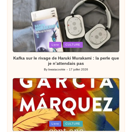
Posted
Livre
CULTURE
in
Kafka sur le rivage de Haruki Murakami : la perle que
je n’attendais pas
By
bwatacookie
17 juillet 2026
Posted
by
Posted
Livre
CULTURE
in