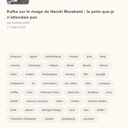
Kafka sur le rivage de Haruki Murakami : la perle que je
n’attendais pas
par bwatacookie
17 juillet 2026
Amazon
apple
autodidacte
Avatar
avis
blog
cinema
classique
critique
demo
dessin
disney
edito
emploi
fantastique
fantasy
film
google
hollywood
IA
innovation
jeu video
livre
musique
netflix
noel
Odessa A'zion
parcours
pluribus
reco
reddit
reseaux sociaux
robot
roman
science fiction
serie
steam
stranger things
tech
test
thriller
Timothée Chalamet
ubisoft
wordpress
youtube