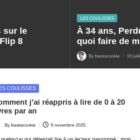
Posted
LES COULISSES
in
sur le
À 34 ans, Perd
Flip 8
quoi faire de m
By
bwatacookie
19 juil
Posted
by
sted
ES COULISSES
mment j’ai réappris à lire de 0 à 20
vres par an
By
bwatacookie
9 novembre 2025
ted
quelqu'un qui détestait lire à un lecteur passionné : mon