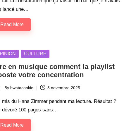
i fait la constatation que ça faisait un bail que je n'avais
s lancé une…
Read More
sted
PINION
CULTURE
ire en musique comment la playlist
ooste votre concentration
By
bwatacookie
3 novembre 2025
ted
ai mis du Hans Zimmer pendant ma lecture. Résultat ?
ai dévoré 100 pages sans…
Read More