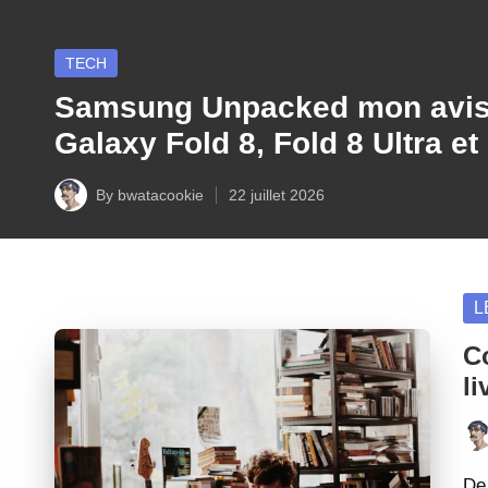
Posted
TECH
in
Samsung Unpacked mon avis 
Galaxy Fold 8, Fold 8 Ultra et 
By
bwatacookie
22 juillet 2026
Posted
by
Po
L
in
Co
li
Pos
by
De 