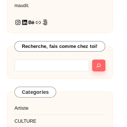
maudit.
Instagram
LinkedIn
Behance
Lien
500px
Recherche, fais comme chez toi!
Categories
Artiste
CULTURE