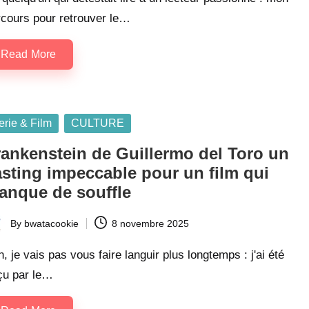
rcours pour retrouver le…
Read More
sted
erie & Film
CULTURE
rankenstein de Guillermo del Toro un
asting impeccable pour un film qui
anque de souffle
By
bwatacookie
8 novembre 2025
ted
, je vais pas vous faire languir plus longtemps : j'ai été
çu par le…