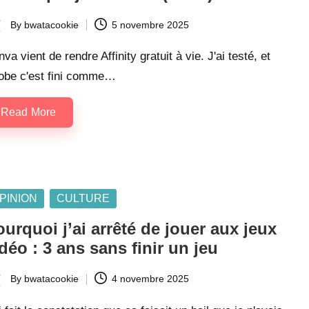
By
bwatacookie
5 novembre 2025
ted
va vient de rendre Affinity gratuit à vie. J'ai testé, et
obe c'est fini comme…
Read More
sted
PINION
CULTURE
urquoi j’ai arrêté de jouer aux jeux
déo : 3 ans sans finir un jeu
By
bwatacookie
4 novembre 2025
ted