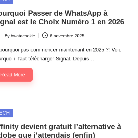
ourquoi Passer de WhatsApp à
ignal est le Choix Numéro 1 en 2026
By
bwatacookie
6 novembre 2025
ted
 pourquoi pas commencer maintenant en 2025 ?! Voici
rquoi il faut télécharger Signal. Depuis…
Read More
sted
ECH
finity devient gratuit l’alternative à
obe que j’attendais (enfin)