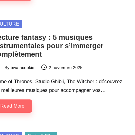
sted
ULTURE
ecture fantasy : 5 musiques
nstrumentales pour s’immerger
omplètement
By
bwatacookie
2 novembre 2025
ted
me of Thrones, Studio Ghibli, The Witcher : découvrez
s meilleures musiques pour accompagner vos…
Read More