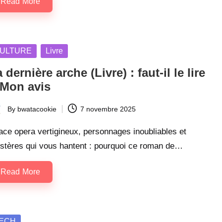
Read More
sted
ULTURE
Livre
 dernière arche (Livre) : faut-il le lire
 Mon avis
By
bwatacookie
7 novembre 2025
ted
ce opera vertigineux, personnages inoubliables et
stères qui vous hantent : pourquoi ce roman de…
Read More
sted
ECH